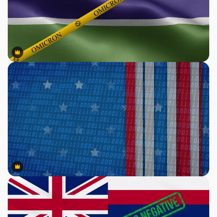
Premium
Premium
Premium
Premium