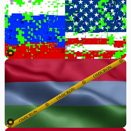
Premium
Premium
Premium
Premium