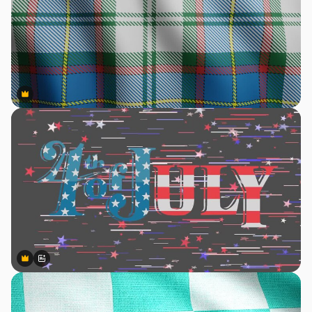
Premium
Premium
Premium
Premium
AIによって生成されました。