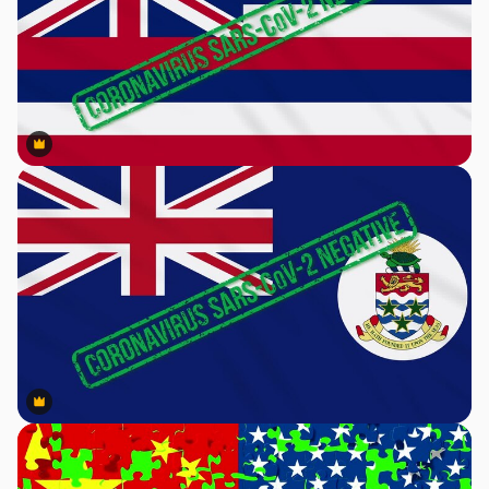
Premium
Premium
Premium
Premium