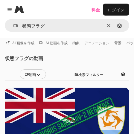
Magnific
料金
ログイン
Close menu
消去
画像で
AI 画像を作成
AI 動画を作成
抽象
アニメーション
背景
バッ
状態フラグの動画
動画
検索フィルター