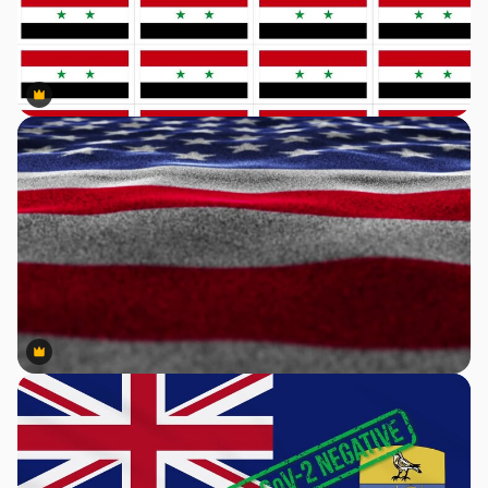
Premium
Premium
Premium
Premium