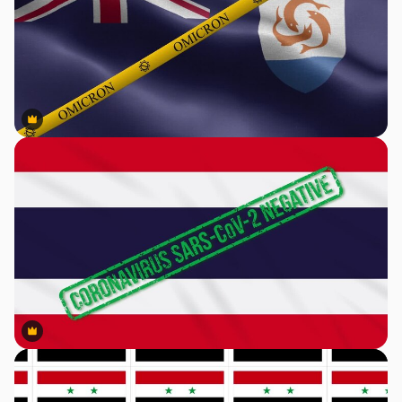
Premium
Premium
Premium
Premium