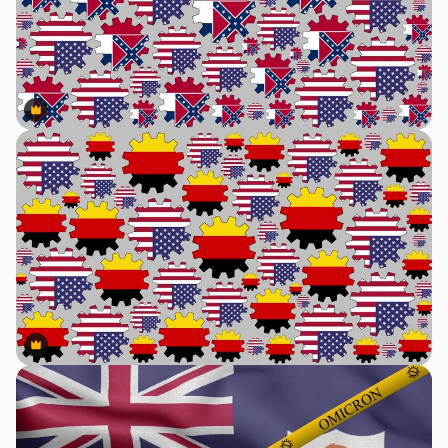
Premium
Premium
Premium
Premium