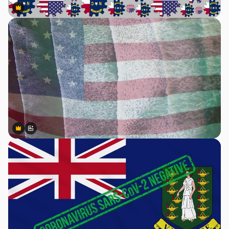
Premium
Premium
Premium
Premium
AIによって生成されました。