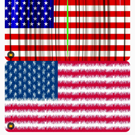
Premium
Premium
Premium
Premium