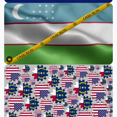
Premium
Premium