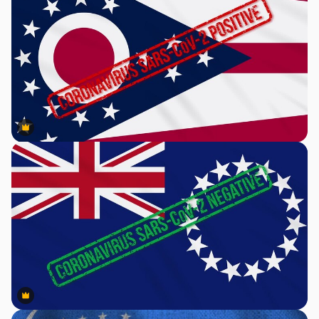
Premium
Premium
Premium
Premium