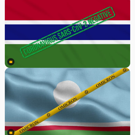
Premium
Premium
Premium
Premium