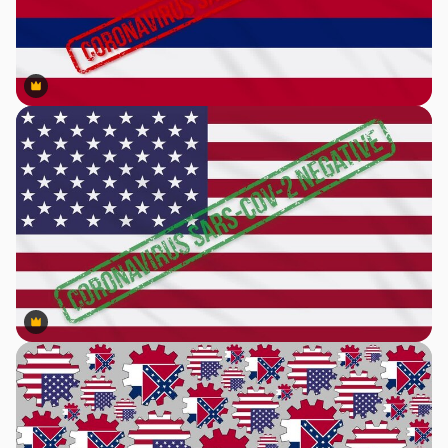
Premium
Premium
Premium
Premium