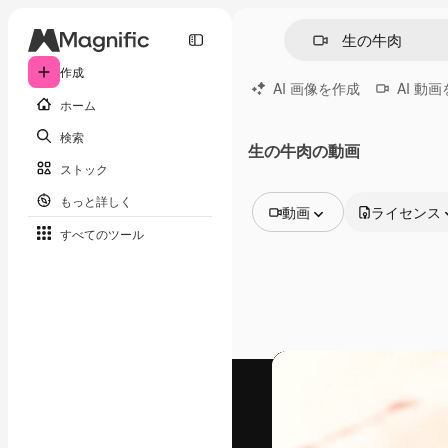
作成
AI 画像を作成
AI 動
ホーム
検索
生の牛肉の動画
ストック
もっと詳しく
動画
ライセンス
すべてのツール
全ての画像
ベクトル
イラスト
写真
PSD
テンプレート
モックアップ
動画
映像素材
モーショングラフィックス
動画テンプレート
アイコン
3D モデル