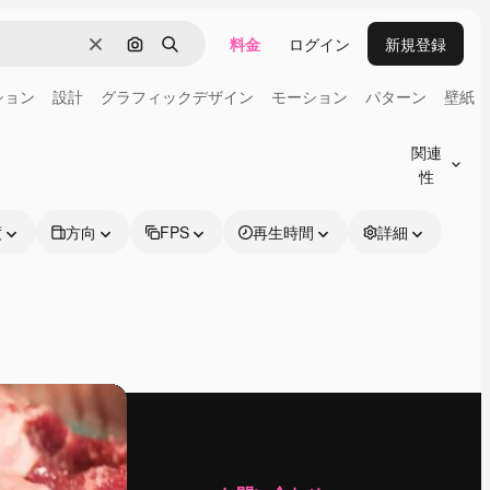
料金
ログイン
新規登録
消去
画像で検索
検索
ション
設計
グラフィックデザイン
モーション
パターン
壁紙
関連
性
度
方向
FPS
再生時間
詳細