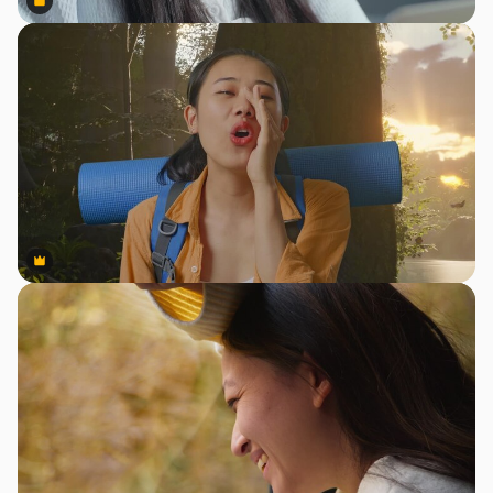
Premium
Premium
Premium
Premium