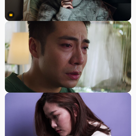
Premium
Premium