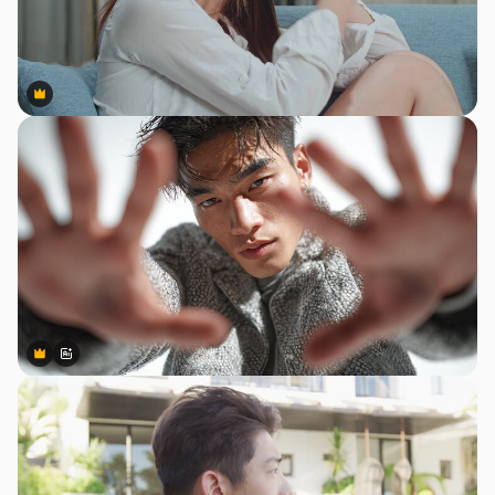
Premium
Premium
Premium
Premium
AIによって生成されました。