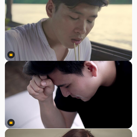
Premium
Premium
Premium
Premium