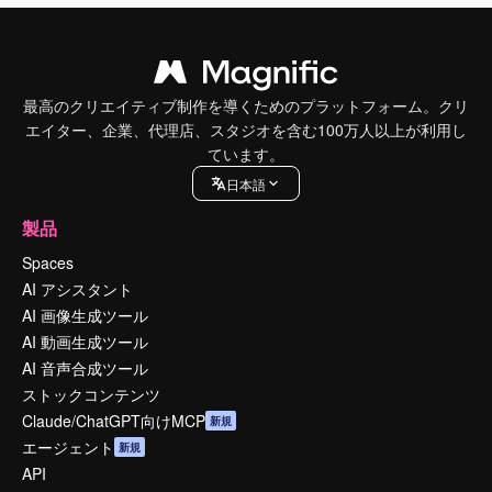
最高のクリエイティブ制作を導くためのプラットフォーム。クリ
エイター、企業、代理店、スタジオを含む100万人以上が利用し
ています。
日本語
製品
Spaces
AI アシスタント
AI 画像生成ツール
AI 動画生成ツール
AI 音声合成ツール
ストックコンテンツ
Claude/ChatGPT向けMCP
新規
エージェント
新規
API