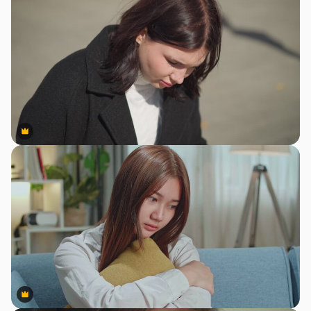
Premium
Premium
Premium
Premium