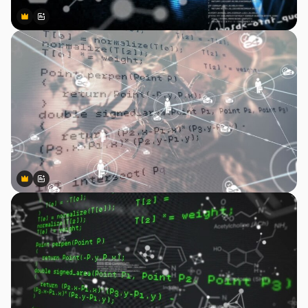
Premium
Premium
AIによって生成されました。
Premium
Premium
AIによって生成されました。