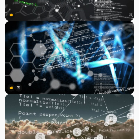
Premium
Premium
Premium
Premium
AIによって生成されました。