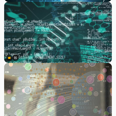
Premium
Premium
AIによって生成されました。