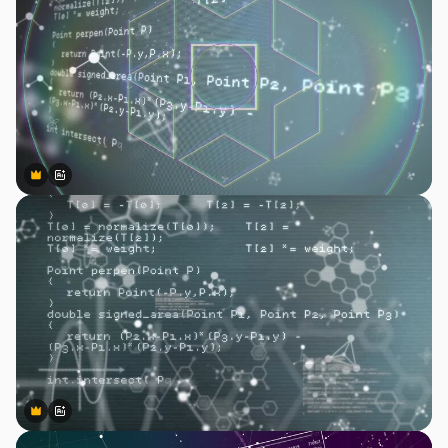
Premium
Premium
AIによって生成されました。
Premium
Premium
AIによって生成されました。