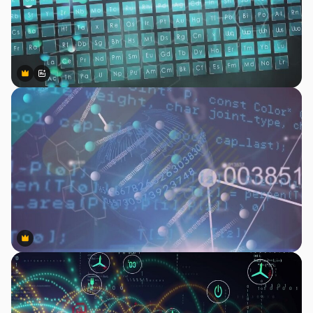
Premium
Premium
AIによって生成されました。
Premium
Premium