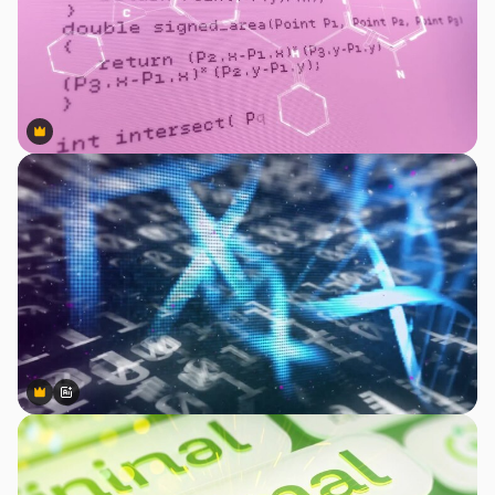
Premium
Premium
Premium
Premium
AIによって生成されました。