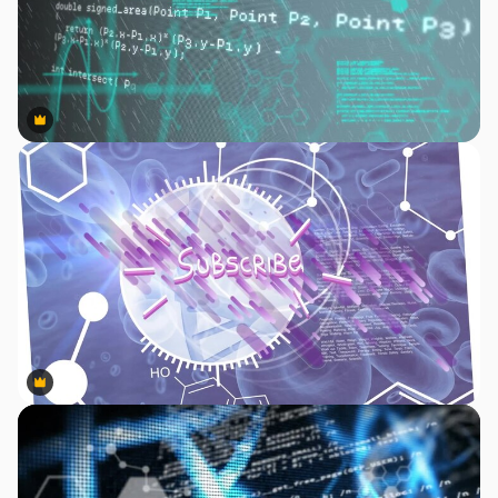
Premium
Premium
Premium
Premium