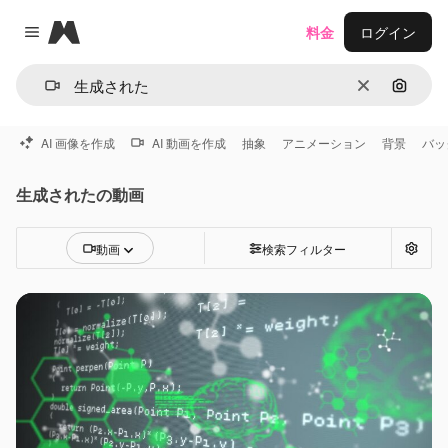
Magnific
料金
ログイン
Close menu
消去
画像で
AI 画像を作成
AI 動画を作成
抽象
アニメーション
背景
バッ
生成されたの動画
動画
検索フィルター