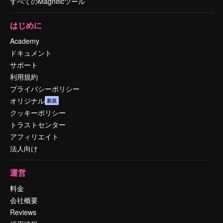
すべてのMagnificツール
はじめに
Academy
ドキュメント
サポート
利用規約
プライバシーポリシー
オリジナル
新規
クッキーポリシー
トラストセンター
アフィリエイト
法人向け
運営
料金
会社概要
Reviews