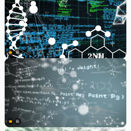
Premium
Premium
AIによって生成されました。
Premium
Premium
AIによって生成されました。