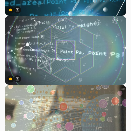
Premium
Premium
AIによって生成されました。
Premium
Premium
AIによって生成されました。