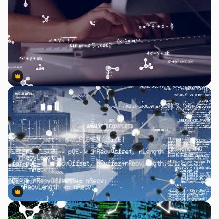
Premium
Premium
Premium
Premium