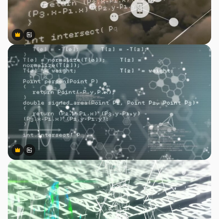
Premium
Premium
AIによって生成されました。
Premium
Premium
AIによって生成されました。