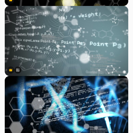
Premium
Premium
Premium
Premium
AIによって生成されました。