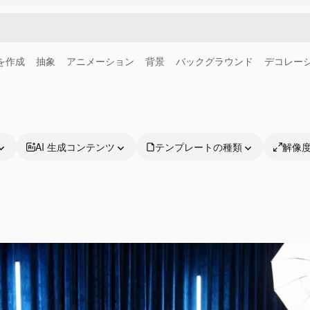
画を作成
抽象
アニメーション
背景
バックグラウンド
デコレー
AI 生成コンテンツ
テンプレートの種類
解像