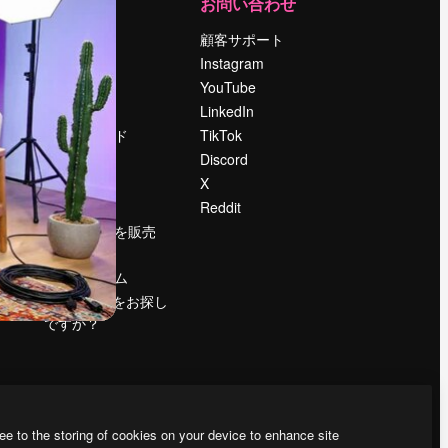
運営
お問い合わせ
料金
顧客サポート
会社概要
Instagram
Reviews
YouTube
採用情報
LinkedIn
検索トレンド
TikTok
ブログ
Discord
イベント
X
Slidesgo
Reddit
コンテンツを販売
する
プレスルーム
magnific.aiをお探し
ですか？
ee to the storing of cookies on your device to enhance site