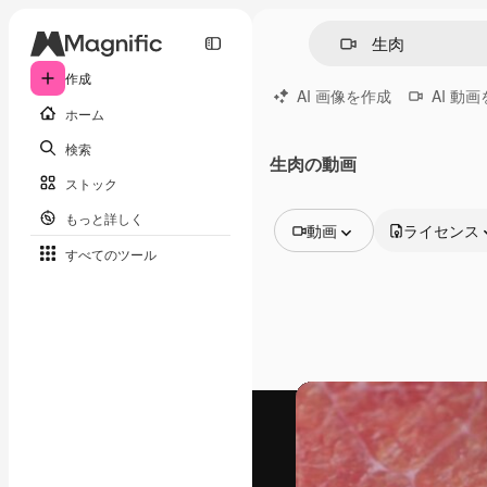
作成
AI 画像を作成
AI 動
ホーム
検索
生肉の動画
ストック
もっと詳しく
動画
ライセンス
すべてのツール
全ての画像
ベクトル
イラスト
写真
PSD
テンプレート
モックアップ
動画
映像素材
モーショングラフィックス
動画テンプレート
アイコン
3D モデル