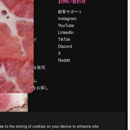
運営
お問い合わせ
料金
顧客サポート
会社概要
Instagram
Reviews
YouTube
採用情報
LinkedIn
検索トレンド
TikTok
ブログ
Discord
イベント
X
Slidesgo
Reddit
コンテンツを販売
する
プレスルーム
magnific.aiをお探し
ですか？
ee to the storing of cookies on your device to enhance site