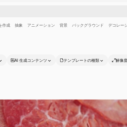
画を作成
抽象
アニメーション
背景
バックグラウンド
デコレー
AI 生成コンテンツ
テンプレートの種類
解像