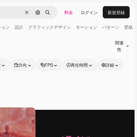
料金
ログイン
新規登録
消去
画像で検索
検索
ション
設計
グラフィックデザイン
モーション
パターン
壁紙
関連
性
度
方向
FPS
再生時間
詳細