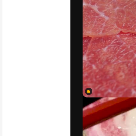
フォント
最高のクリエイ
ットフォーム。
店、スタジオを
います。
日本語
Premium
Premium
Premium
Premium
Premium
Premium
Premium
Premium
Premium
Premium
Premium
Premium
Premium
Premium
Premium
Premium
Premium
Premium
Premium
Premium
Premium
Premium
Premium
Premium
Premium
Premium
Premium
Premium
Premium
Premium
Premium
Premium
Premium
Premium
Premium
Premium
Premium
Premium
Premium
Premium
Premium
Premium
Premium
Premium
Premium
Premium
Premium
Premium
Premium
Premium
Premium
Premium
Premium
Premium
Premium
Premium
Premium
Premium
Premium
Premium
Premium
Premium
Premium
Premium
Premium
Premium
Premium
Premium
Premium
Premium
Premium
Premium
Premium
Premium
Premium
Premium
Premium
Premium
Premium
Premium
Premium
Premium
Premium
Premium
Premium
Premium
Premium
Premium
Premium
Premium
Premium
Premium
Premium
Premium
Premium
Premium
Premium
Premium
AIによって生成さ
Copyright © 2010-