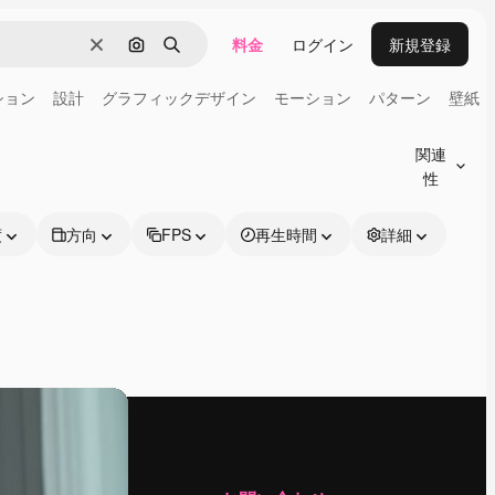
料金
ログイン
新規登録
消去
画像で検索
検索
ション
設計
グラフィックデザイン
モーション
パターン
壁紙
関連
性
度
方向
FPS
再生時間
詳細