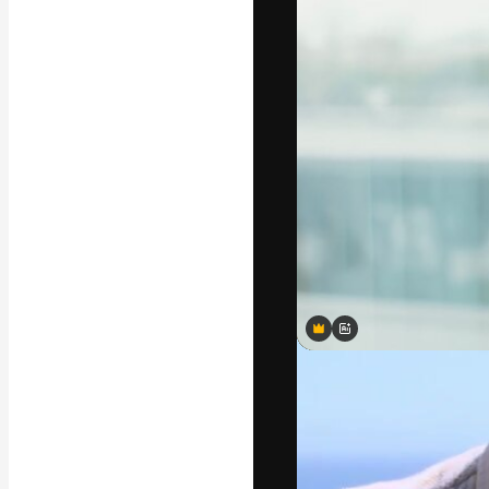
フォント
最高のクリエイ
ットフォーム。
店、スタジオを
います。
日本語
Premium
Premium
Premium
Premium
Premium
Premium
Premium
Premium
Premium
Premium
Premium
Premium
Premium
Premium
Premium
Premium
Premium
Premium
Premium
Premium
Premium
Premium
Premium
Premium
Premium
Premium
Premium
Premium
Premium
Premium
Premium
Premium
Premium
Premium
Premium
Premium
Premium
Premium
Premium
Premium
Premium
Premium
Premium
Premium
Premium
Premium
Premium
Premium
Premium
Premium
Premium
Premium
Premium
Premium
Premium
Premium
Premium
Premium
Premium
Premium
AIによって生成さ
AIによって生成さ
AIによって生成さ
AIによって生成さ
AIによって生成さ
AIによって生成さ
AIによって生成さ
AIによって生成さ
AIによって生成さ
AIによって生成さ
AIによって生成さ
AIによって生成さ
AIによって生成さ
Copyright © 2010-