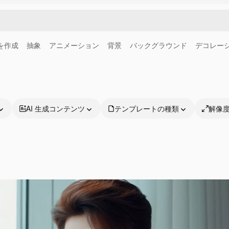
画を作成
抽象
アニメーション
背景
バックグラウンド
デコレー
AI 生成コンテンツ
テンプレートの種類
解像