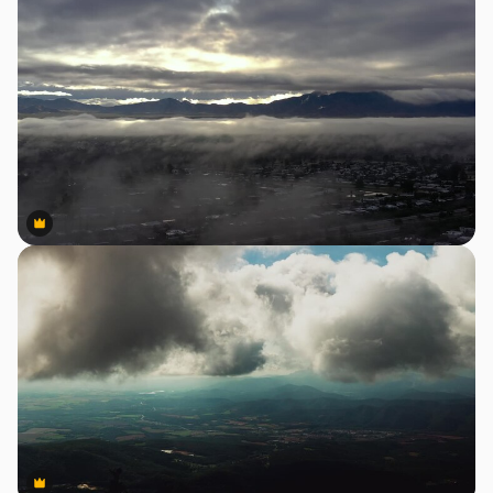
Premium
Premium
Premium
Premium