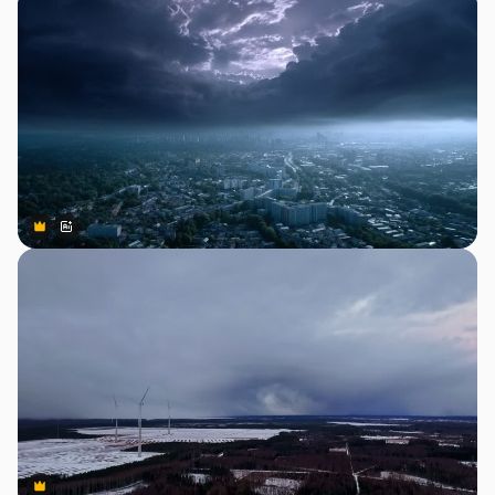
Premium
Premium
AIによって生成されました。
Premium
Premium