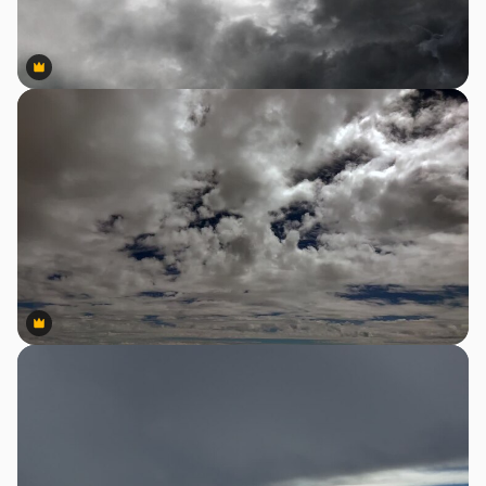
Premium
Premium
Premium
Premium