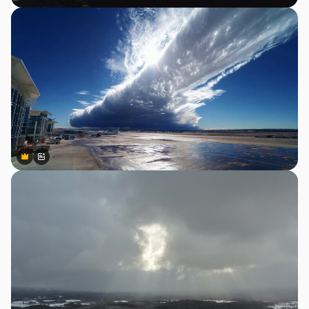
Premium
Premium
AIによって生成されました。