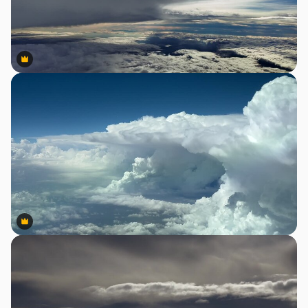
Premium
Premium
Premium
Premium