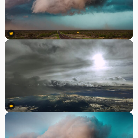
Premium
Premium
Premium
Premium