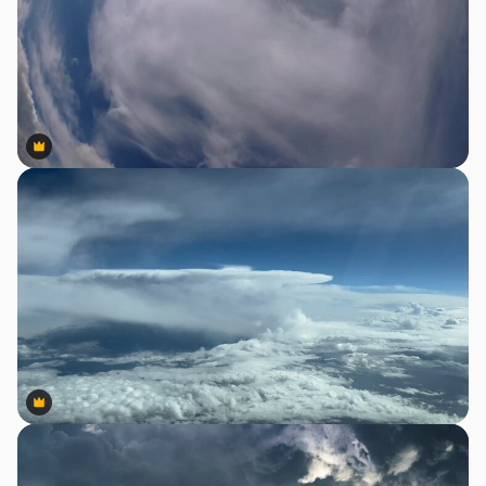
Premium
Premium
Premium
Premium