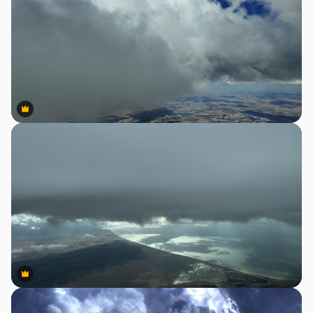
Premium
Premium
Premium
Premium