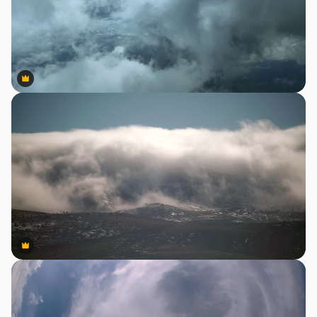
Premium
Premium
Premium
Premium