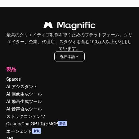
最高のクリエイティブ制作を導くためのプラットフォーム。クリ
エイター、企業、代理店、スタジオを含む100万人以上が利用し
ています。
日本語
製品
Spaces
AI アシスタント
AI 画像生成ツール
AI 動画生成ツール
AI 音声合成ツール
ストックコンテンツ
Claude/ChatGPT向けMCP
新規
エージェント
新規
API