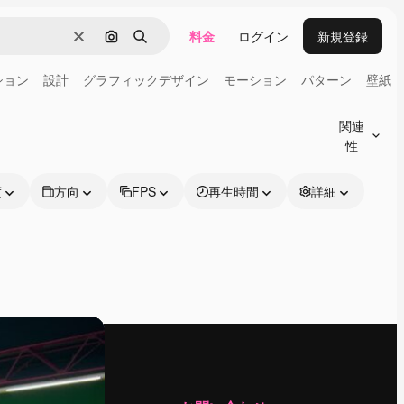
料金
ログイン
新規登録
消去
画像で検索
検索
ション
設計
グラフィックデザイン
モーション
パターン
壁紙
関連
性
度
方向
FPS
再生時間
詳細