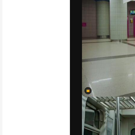
フォント
最高のクリエイ
ットフォーム。
店、スタジオを
います。
日本語
Premium
Premium
Premium
Premium
Premium
Premium
Premium
Premium
Premium
Premium
Premium
Premium
Premium
Premium
Premium
Premium
Premium
Premium
Premium
Premium
Premium
Premium
Premium
Premium
Premium
Premium
Premium
Premium
Premium
Premium
Premium
Premium
Premium
Premium
Premium
Premium
Premium
Premium
Premium
Premium
Premium
Premium
Premium
Premium
Premium
Premium
Premium
Premium
Premium
Premium
Premium
Premium
Premium
Premium
Premium
Premium
Premium
Premium
Premium
Premium
Premium
Premium
Premium
Premium
Premium
Premium
Premium
Premium
Premium
Premium
Premium
Premium
Premium
Premium
Premium
Premium
Premium
Premium
Premium
Premium
AIによって生成さ
AIによって生成さ
AIによって生成さ
Copyright © 2010-