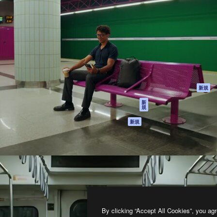
製品
はじめに
ティブ制作を導くためのプラ
Spaces
Academy
クリエイター、企業、代理
AI アシスタント
ドキュメント
含む100万人以上が利用して
AI 画像生成ツール
サポート
AI 動画生成ツール
利用規約
AI 音声合成ツール
プライバシーポリ
シー
ストックコンテン
ツ
オリジナル
新規
Claude/ChatGPT
クッキーポリシー
新
規
向けMCP
トラストセンター
エージェント
アフィリエイト
新規
API
法人向け
モバイルアプリ
れました。
れました。
れました。
すべてのMagnificツ
ール
2026
Freepik Company S.L.U.
無断複写・転載を禁じます
.
By clicking “Accept All Cookies”, you agr