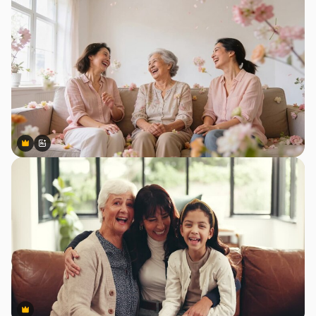
Premium
Premium
AIによって生成されました。
Premium
Premium