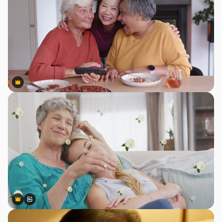
Premium
Premium
Premium
Premium
AIによって生成されました。