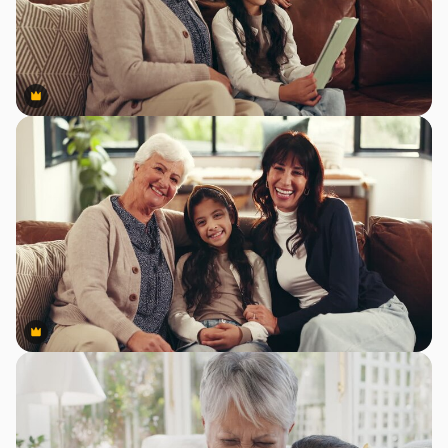
Premium
Premium
Premium
Premium