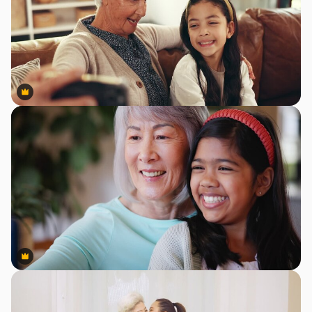
Premium
Premium
Premium
Premium