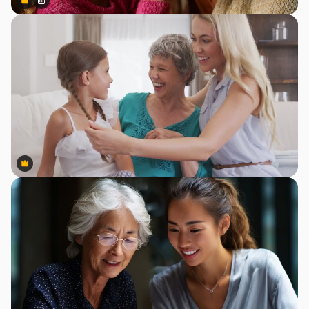
Premium
Premium
AIによって生成されました。
Premium
Premium