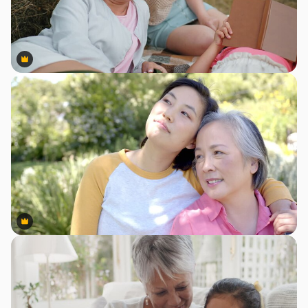
Premium
Premium
Premium
Premium