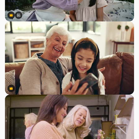
Premium
Premium
AIによって生成されました。
Premium
Premium