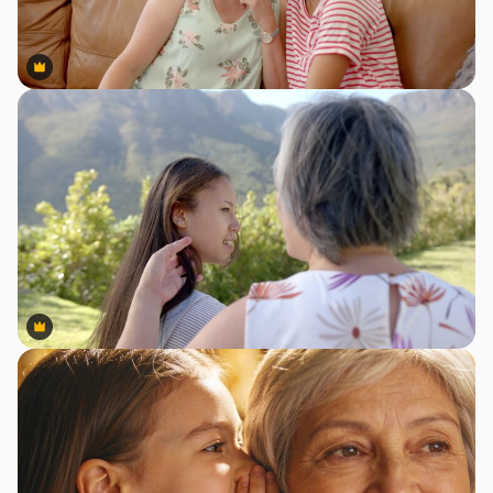
Premium
Premium
Premium
Premium