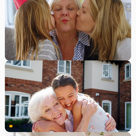
Premium
Premium