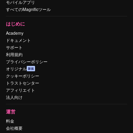
モバイルアプリ
すべてのMagnificツール
はじめに
Academy
ドキュメント
サポート
利用規約
プライバシーポリシー
オリジナル
新規
クッキーポリシー
トラストセンター
アフィリエイト
法人向け
運営
料金
会社概要