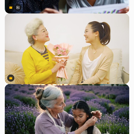
Premium
Premium
AIによって生成されました。
Premium
Premium