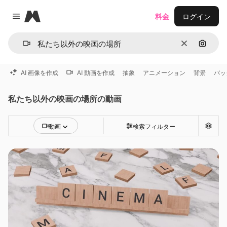
Magnific
料金
ログイン
Close menu
消去
画像で
AI 画像を作成
AI 動画を作成
抽象
アニメーション
背景
バッ
私たち以外の映画の場所の動画
動画
検索フィルター