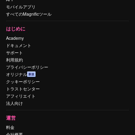
モバイルアプリ
すべてのMagnificツール
はじめに
Academy
ドキュメント
サポート
利用規約
プライバシーポリシー
オリジナル
新規
クッキーポリシー
トラストセンター
アフィリエイト
法人向け
運営
料金
会社概要