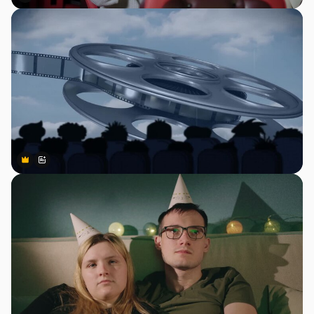
Premium
Premium
AIによって生成されました。