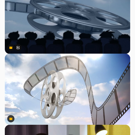
Premium
Premium
AIによって生成されました。
Premium
Premium