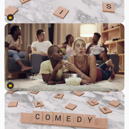
Premium
Premium
Premium
Premium