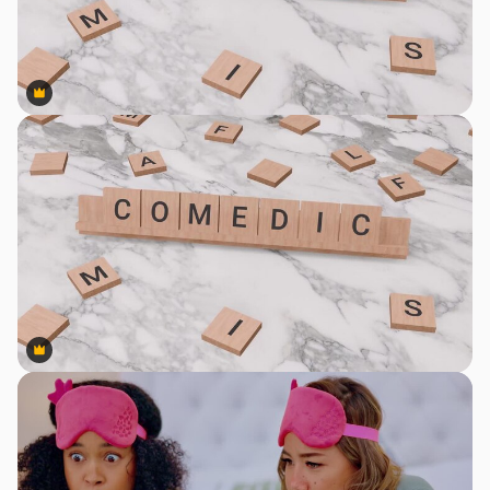
Premium
Premium
Premium
Premium