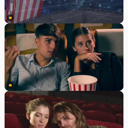
Premium
Premium
Premium
Premium