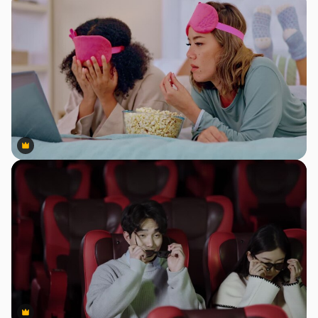
Premium
Premium
Premium
Premium