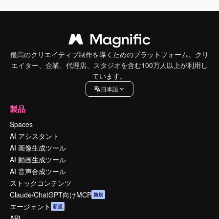
最高のクリエイティブ制作を導くためのプラットフォーム。クリ
エイター、企業、代理店、スタジオを含む100万人以上が利用し
ています。
日本語
製品
Spaces
AI アシスタント
AI 画像生成ツール
AI 動画生成ツール
AI 音声合成ツール
ストックコンテンツ
Claude/ChatGPT向けMCP
新規
エージェント
新規
API