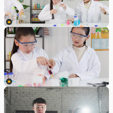
Premium
Premium
Premium
Premium