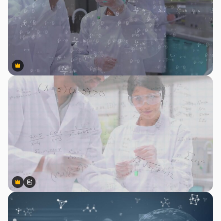
Premium
Premium
Premium
Premium
AIによって生成されました。