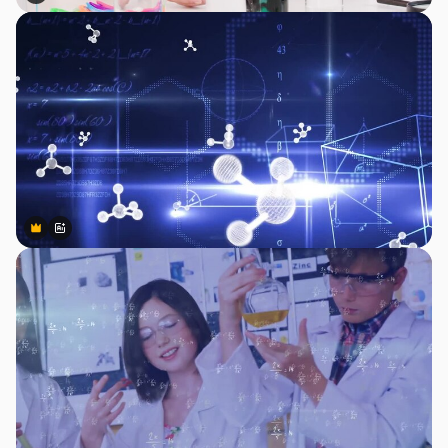
Premium
Premium
AIによって生成されました。