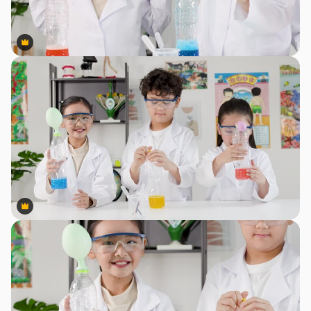
Premium
Premium
Premium
Premium