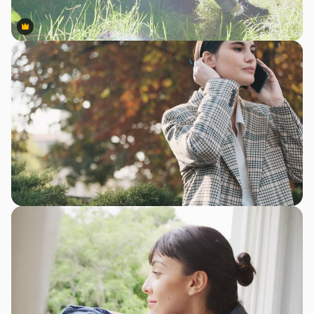
Premium
Premium