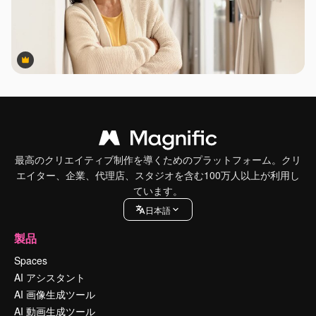
Premium
Premium
最高のクリエイティブ制作を導くためのプラットフォーム。クリ
エイター、企業、代理店、スタジオを含む100万人以上が利用し
ています。
日本語
製品
Spaces
AI アシスタント
AI 画像生成ツール
AI 動画生成ツール