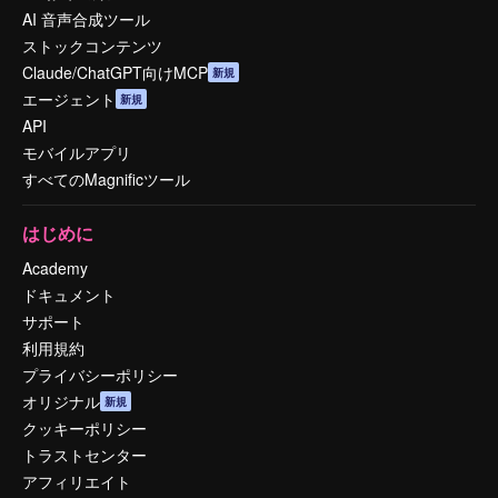
AI 音声合成ツール
ストックコンテンツ
Claude/ChatGPT向けMCP
新規
エージェント
新規
API
モバイルアプリ
すべてのMagnificツール
はじめに
Academy
ドキュメント
サポート
利用規約
プライバシーポリシー
オリジナル
新規
クッキーポリシー
トラストセンター
アフィリエイト