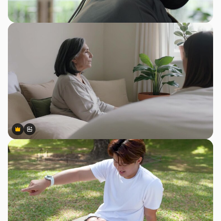
Premium
Premium
AIによって生成されました。