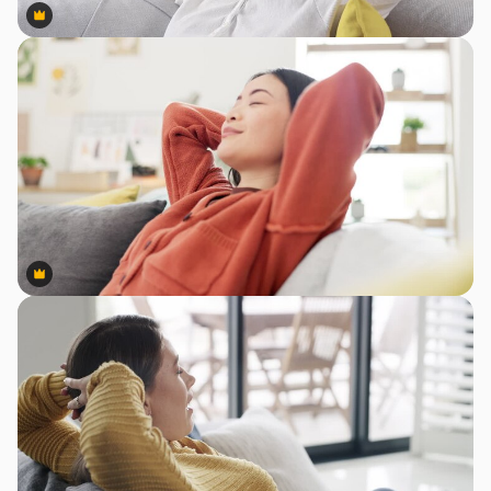
Premium
Premium
Premium
Premium