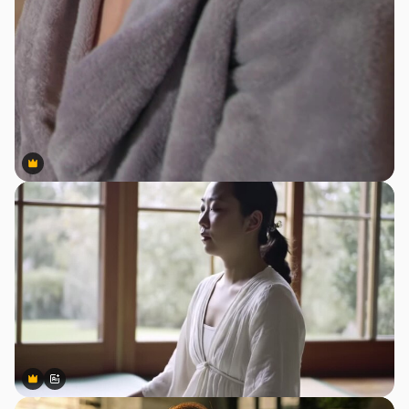
Premium
Premium
Premium
Premium
AIによって生成されました。