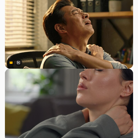
Premium
Premium
AIによって生成されました。