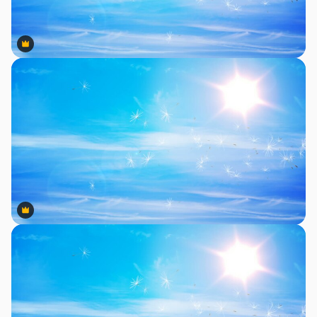
Premium
Premium
Premium
Premium