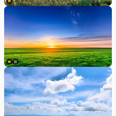
Premium
Premium
Premium
Premium
AIによって生成されました。