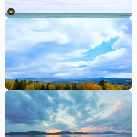
Premium
Premium