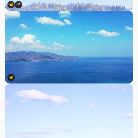
Premium
Premium
AIによって生成されました。
Premium
Premium