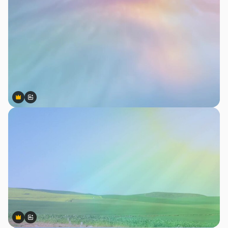
Premium
Premium
AIによって生成されました。
Premium
Premium
AIによって生成されました。