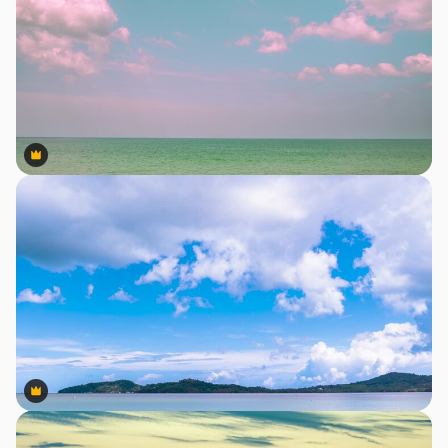
Premium
Premium
Premium
Premium