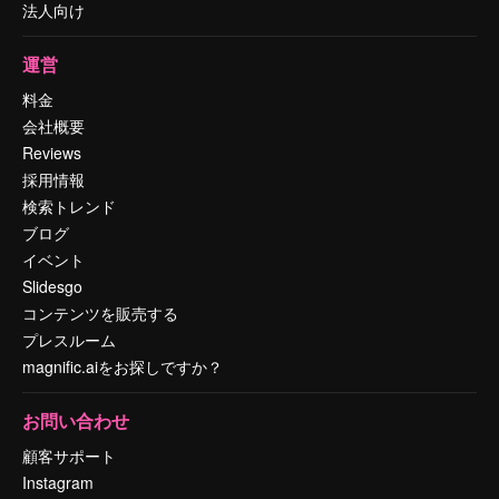
法人向け
運営
料金
会社概要
Reviews
採用情報
検索トレンド
ブログ
イベント
Slidesgo
コンテンツを販売する
プレスルーム
magnific.aiをお探しですか？
お問い合わせ
顧客サポート
Instagram