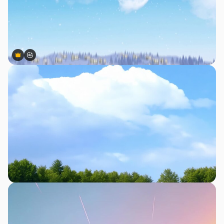
Premium
Premium
AIによって生成されました。