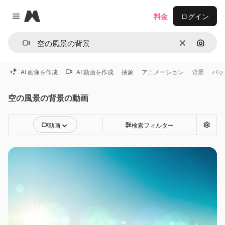
Magnific
料金
ログイン
Close menu
消去
画像で
AI 画像を作成
AI 動画を作成
抽象
アニメーション
背景
バッ
空の風景の背景の動画
動画
検索フィルター