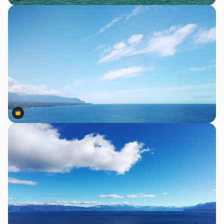
Premium
Premium