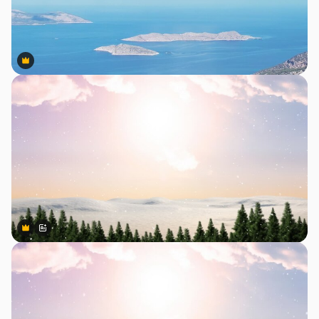
Premium
Premium
Premium
Premium
AIによって生成されました。