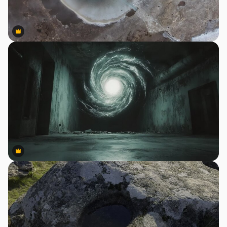
Premium
Premium
Premium
Premium