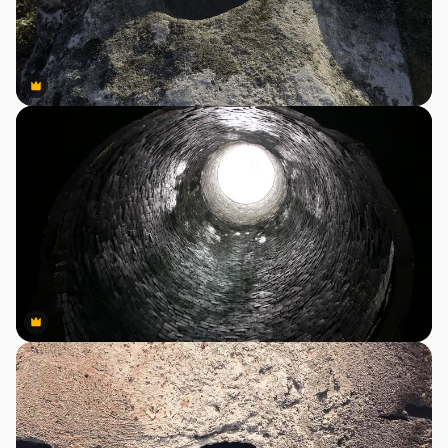
Premium
Premium
Premium
Premium