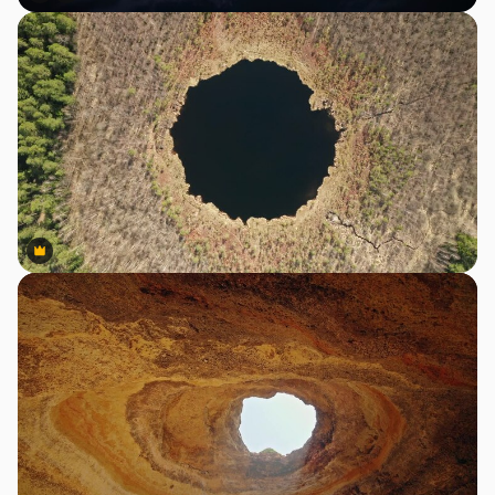
Premium
Premium