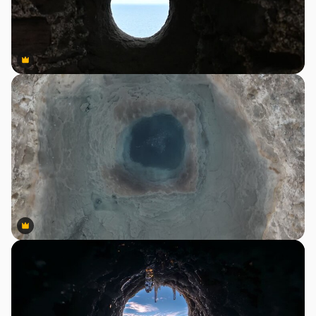
Premium
Premium
Premium
Premium