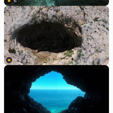
Premium
Premium
AIによって生成されました。
Premium
Premium