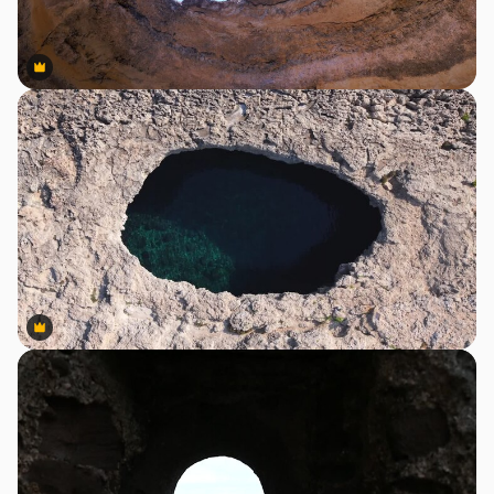
Premium
Premium
Premium
Premium