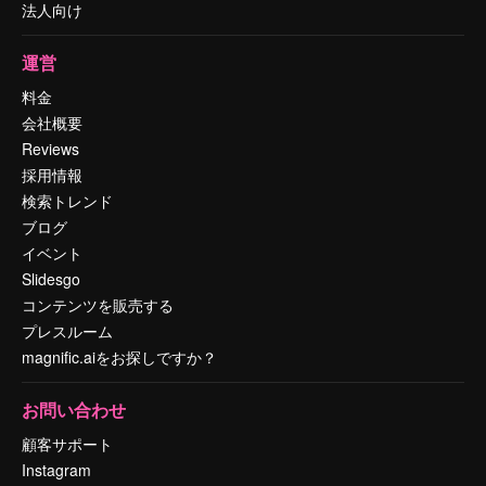
法人向け
運営
料金
会社概要
Reviews
採用情報
検索トレンド
ブログ
イベント
Slidesgo
コンテンツを販売する
プレスルーム
magnific.aiをお探しですか？
お問い合わせ
顧客サポート
Instagram