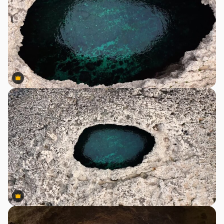
Premium
Premium
Premium
Premium