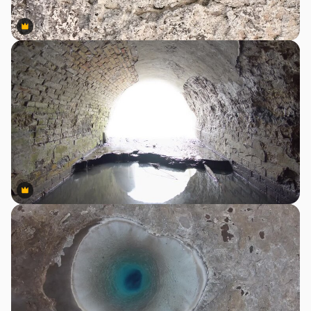
Premium
Premium
Premium
Premium