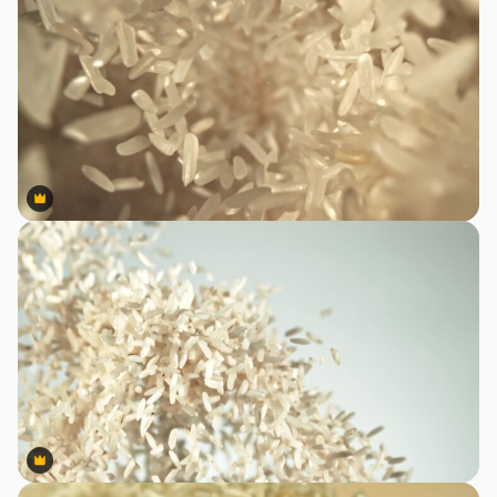
Premium
Premium
Premium
Premium