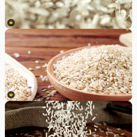
Premium
Premium
Premium
Premium