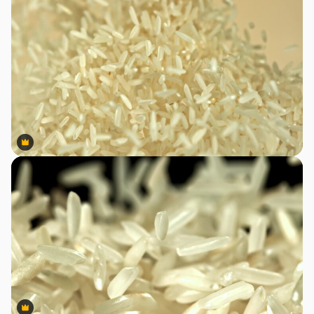
Premium
Premium
Premium
Premium