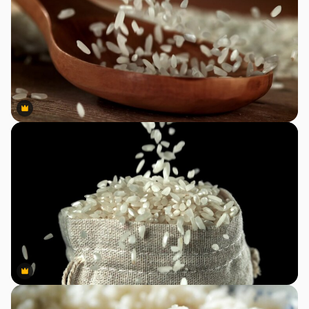
Premium
Premium
Premium
Premium