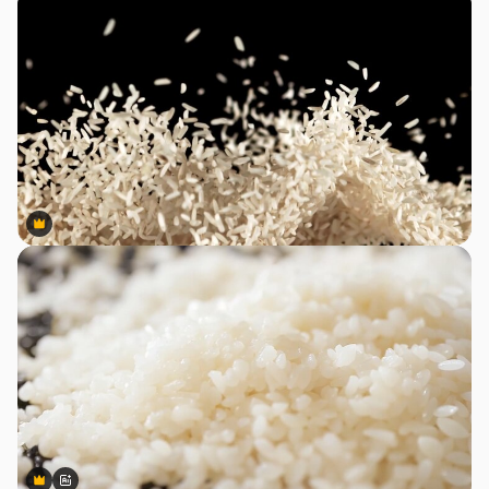
Premium
Premium
Premium
Premium
AIによって生成されました。