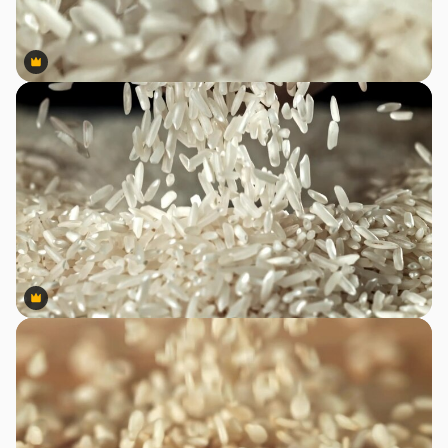
Premium
Premium
Premium
Premium