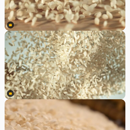
Premium
Premium
Premium
Premium