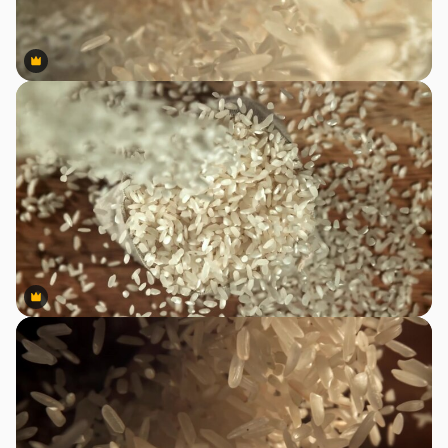
Premium
Premium
Premium
Premium