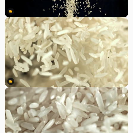
Premium
Premium
Premium
Premium