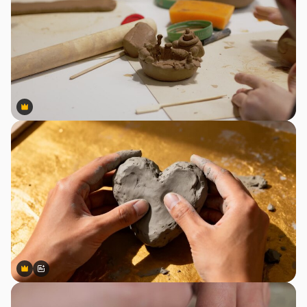
Premium
Premium
Premium
Premium
AIによって生成されました。