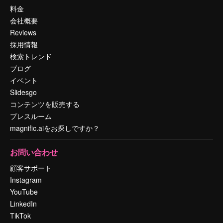
料金
会社概要
Reviews
採用情報
検索トレンド
ブログ
イベント
Slidesgo
コンテンツを販売する
プレスルーム
magnific.aiをお探しですか？
お問い合わせ
顧客サポート
Instagram
YouTube
LinkedIn
TikTok