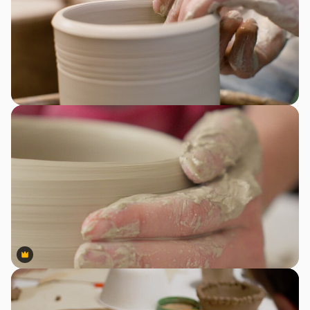
Premium
Premium