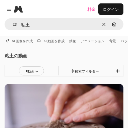
Magnific
料金
ログイン
Close menu
消去
画像で
AI 画像を作成
AI 動画を作成
抽象
アニメーション
背景
バッ
粘土の動画
動画
検索フィルター