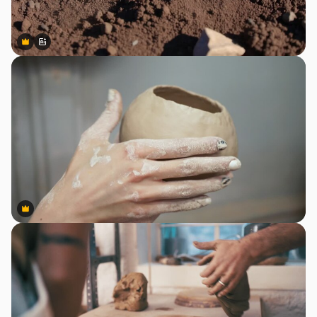
Premium
Premium
AIによって生成されました。
Premium
Premium