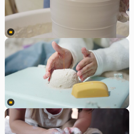
Premium
Premium
Premium
Premium