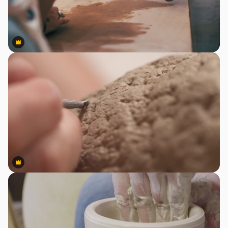
Premium
Premium
Premium
Premium