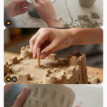
Premium
Premium
Premium
Premium
AIによって生成されました。