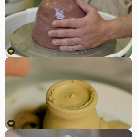
Premium
Premium
Premium
Premium