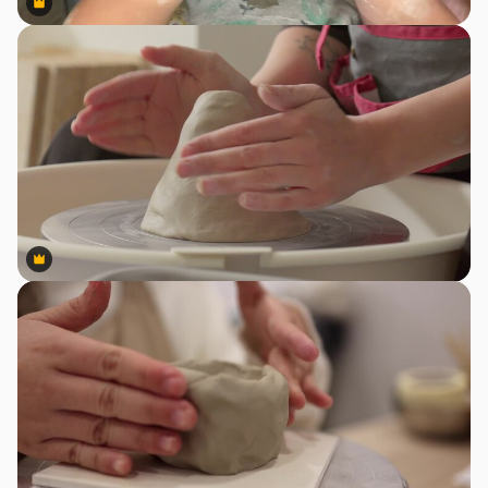
Premium
Premium
Premium
Premium