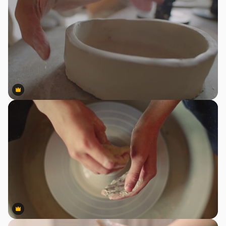
Premium
Premium
Premium
Premium