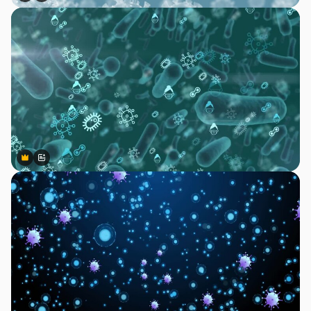
Premium
Premium
AIによって生成されました。