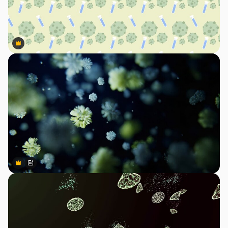
Premium
Premium
Premium
Premium
AIによって生成されました。