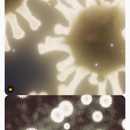
Premium
Premium