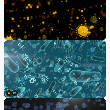
Premium
Premium
AIによって生成されました。