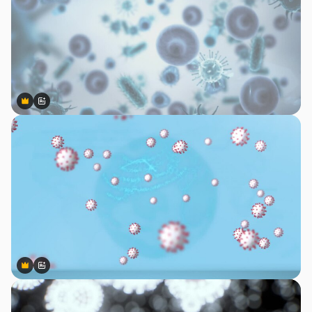
Premium
Premium
AIによって生成されました。
Premium
Premium
AIによって生成されました。