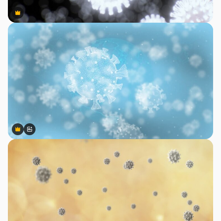
Premium
Premium
Premium
Premium
AIによって生成されました。