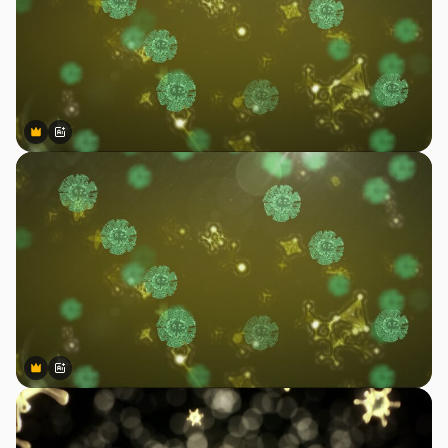
Premium
Premium
AIによって生成されました。
Premium
Premium
AIによって生成されました。