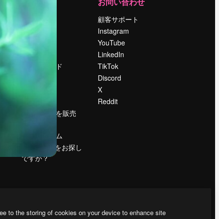
運営
お問い合わせ
料金
顧客サポート
会社概要
Instagram
Reviews
YouTube
採用情報
LinkedIn
検索トレンド
TikTok
ブログ
Discord
イベント
X
Slidesgo
Reddit
コンテンツを販売
する
プレスルーム
magnific.aiをお探し
ですか？
ee to the storing of cookies on your device to enhance site