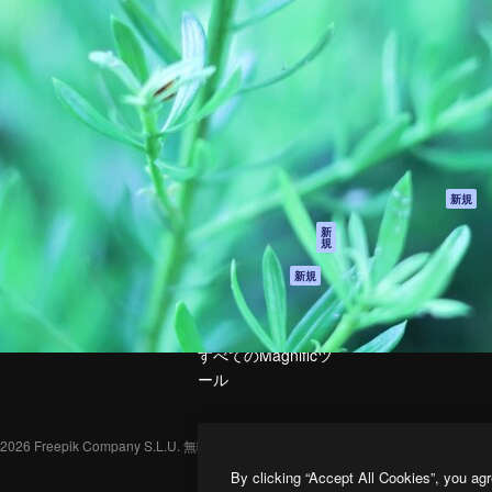
製品
はじめに
ティブ制作を導くためのプラ
Spaces
Academy
クリエイター、企業、代理
AI アシスタント
ドキュメント
含む100万人以上が利用して
AI 画像生成ツール
サポート
AI 動画生成ツール
利用規約
AI 音声合成ツール
プライバシーポリ
シー
ストックコンテン
ツ
オリジナル
新規
Claude/ChatGPT
クッキーポリシー
新
規
向けMCP
トラストセンター
エージェント
アフィリエイト
新規
API
法人向け
モバイルアプリ
れました。
すべてのMagnificツ
ール
2026
Freepik Company S.L.U.
無断複写・転載を禁じます
.
By clicking “Accept All Cookies”, you agr