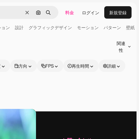
料金
ログイン
新規登録
消去
画像で検索
検索
ション
設計
グラフィックデザイン
モーション
パターン
壁紙
関連
性
度
方向
FPS
再生時間
詳細