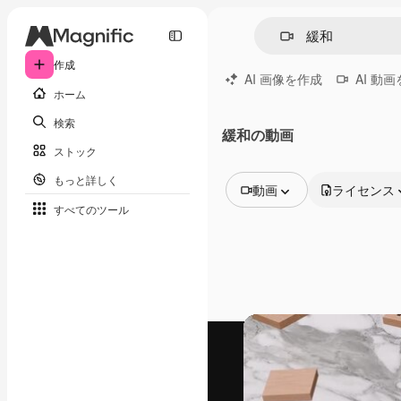
作成
AI 画像を作成
AI 動
ホーム
検索
緩和の動画
ストック
もっと詳しく
動画
ライセンス
すべてのツール
全ての画像
ベクトル
イラスト
写真
PSD
テンプレート
モックアップ
動画
映像素材
モーショングラフィックス
動画テンプレート
アイコン
3D モデル