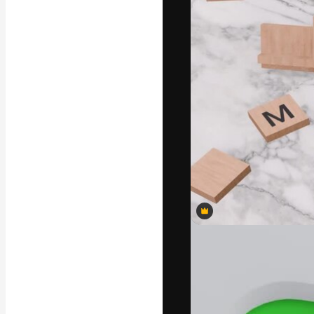
フォント
最高のクリエイ
ットフォーム。
店、スタジオを
います。
日本語
Premium
Premium
Premium
Premium
Premium
Premium
Premium
Premium
Premium
Premium
Premium
Premium
Premium
Premium
Premium
Premium
Premium
Premium
Premium
Premium
Premium
Premium
Premium
Premium
Premium
Premium
Premium
Premium
Premium
Premium
Premium
Premium
Premium
Premium
Premium
Premium
Premium
Premium
Premium
Premium
Premium
Premium
Premium
Premium
Premium
Premium
Premium
Premium
Premium
Premium
Premium
Premium
Premium
Premium
Premium
Premium
Premium
Premium
Premium
Premium
Premium
Premium
Premium
Premium
Premium
Premium
Premium
Premium
Premium
Premium
Premium
Premium
Premium
Premium
Premium
Premium
Premium
Premium
Premium
Premium
Premium
Premium
Premium
Premium
Premium
Premium
Premium
Premium
Premium
Premium
Premium
Premium
Premium
Premium
AIによって生成さ
AIによって生成さ
Copyright © 2010-