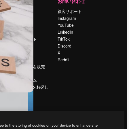
運営
お問い合わせ
料金
顧客サポート
会社概要
Instagram
Reviews
YouTube
採用情報
LinkedIn
検索トレンド
TikTok
ブログ
Discord
イベント
X
Slidesgo
Reddit
コンテンツを販売
する
プレスルーム
magnific.aiをお探し
ですか？
ee to the storing of cookies on your device to enhance site