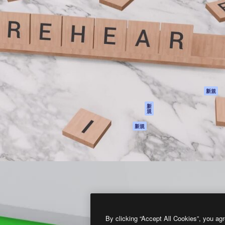
製品
はじめに
ティブ制作を導くためのプラ
Spaces
Academy
クリエイター、企業、代理
AI アシスタント
ドキュメント
含む100万人以上が利用して
AI 画像生成ツール
サポート
AI 動画生成ツール
利用規約
AI 音声合成ツール
プライバシーポリ
シー
ストックコンテン
ツ
オリジナル
新規
Claude/ChatGPT
クッキーポリシー
新
規
向けMCP
トラストセンター
エージェント
アフィリエイト
新規
API
法人向け
モバイルアプリ
れました。
れました。
すべてのMagnificツ
ール
2026
Freepik Company S.L.U.
無断複写・転載を禁じます
.
By clicking “Accept All Cookies”, you agr