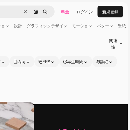
料金
ログイン
新規登録
消去
画像で検索
検索
ション
設計
グラフィックデザイン
モーション
パターン
壁紙
関連
性
度
方向
FPS
再生時間
詳細