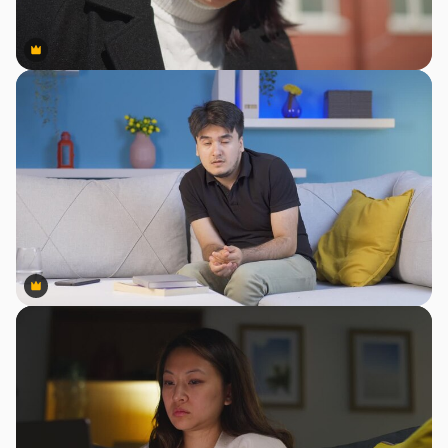
Premium
Premium
Premium
Premium