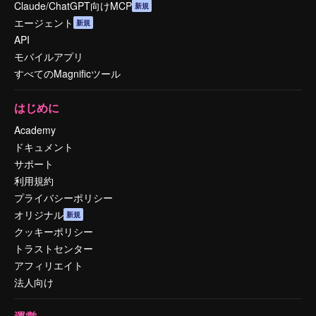
Claude/ChatGPT向けMCP
新規
エージェント
新規
API
モバイルアプリ
すべてのMagnificツール
はじめに
Academy
ドキュメント
サポート
利用規約
プライバシーポリシー
オリジナル
新規
クッキーポリシー
トラストセンター
アフィリエイト
法人向け