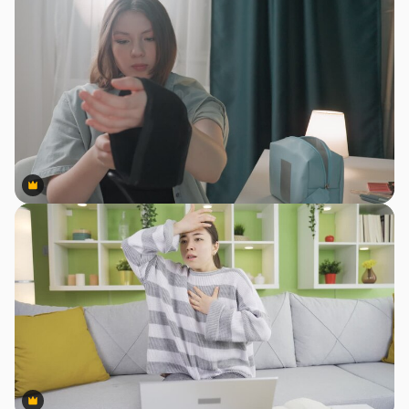
Premium
Premium
Premium
Premium