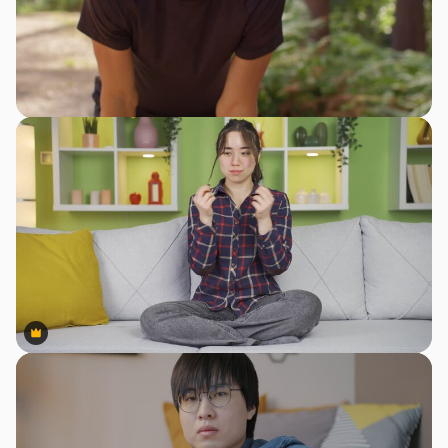
Premium
Premium