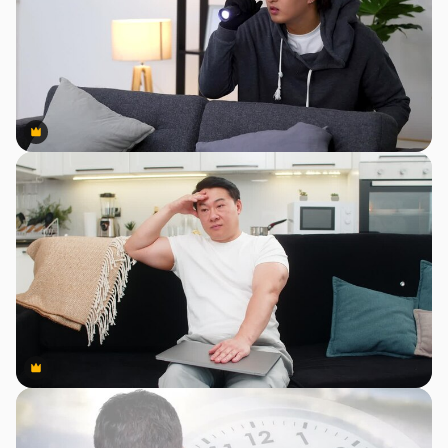
Premium
Premium
Premium
Premium