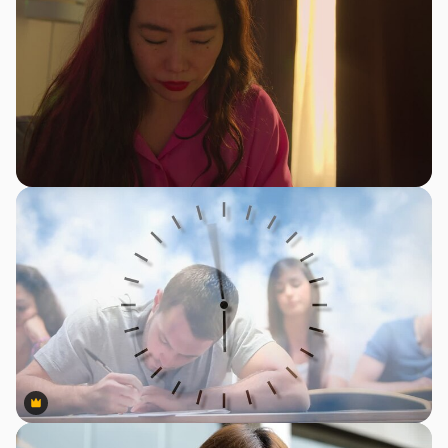
Premium
Premium