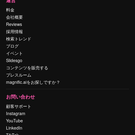
運営
料金
会社概要
Reviews
採用情報
検索トレンド
ブログ
イベント
Slidesgo
コンテンツを販売する
プレスルーム
magnific.aiをお探しですか？
お問い合わせ
顧客サポート
Instagram
YouTube
LinkedIn
TikTok