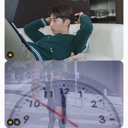
Premium
Premium
Premium
Premium
AIによって生成されました。