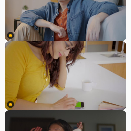
Premium
Premium
Premium
Premium