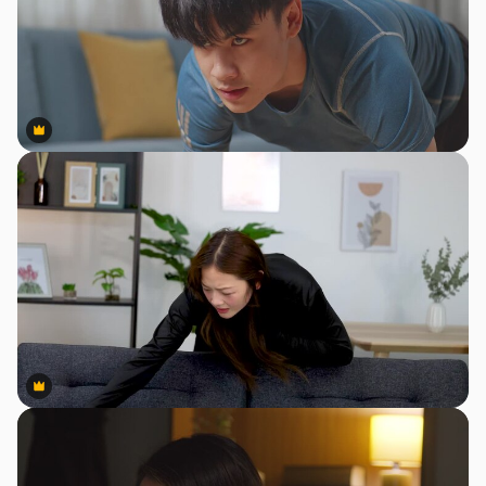
Premium
Premium
Premium
Premium