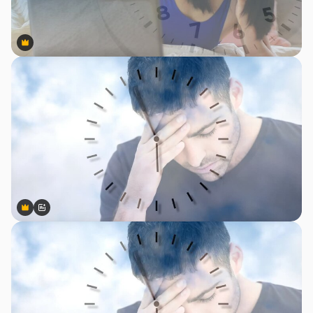
Premium
Premium
Premium
Premium
AIによって生成されました。