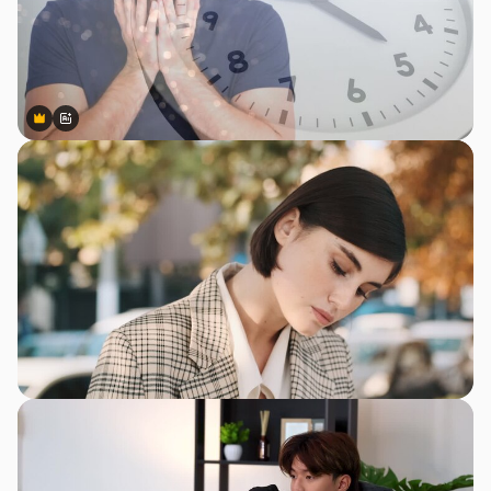
Premium
Premium
AIによって生成されました。