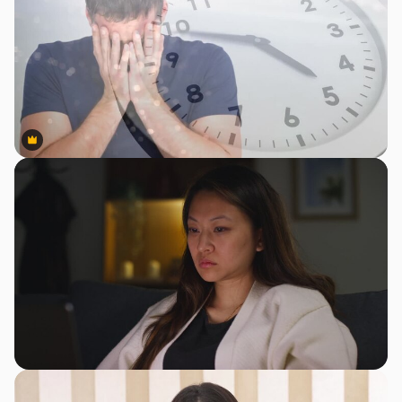
Premium
Premium