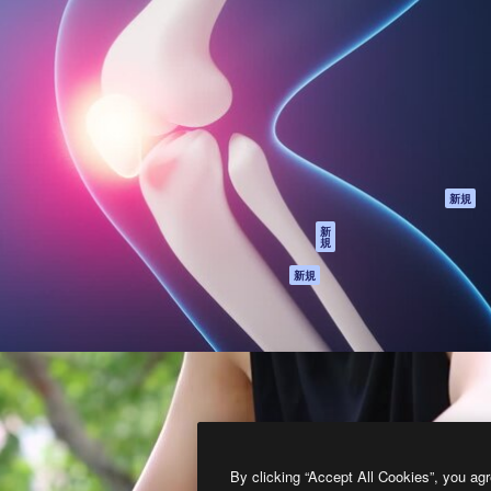
製品
はじめに
ティブ制作を導くためのプラ
Spaces
Academy
クリエイター、企業、代理
AI アシスタント
ドキュメント
含む100万人以上が利用して
AI 画像生成ツール
サポート
AI 動画生成ツール
利用規約
AI 音声合成ツール
プライバシーポリ
シー
ストックコンテン
ツ
オリジナル
新規
Claude/ChatGPT
クッキーポリシー
新
規
向けMCP
トラストセンター
エージェント
アフィリエイト
新規
API
法人向け
モバイルアプリ
れました。
れました。
れました。
すべてのMagnificツ
ール
2026
Freepik Company S.L.U.
無断複写・転載を禁じます
.
By clicking “Accept All Cookies”, you agr