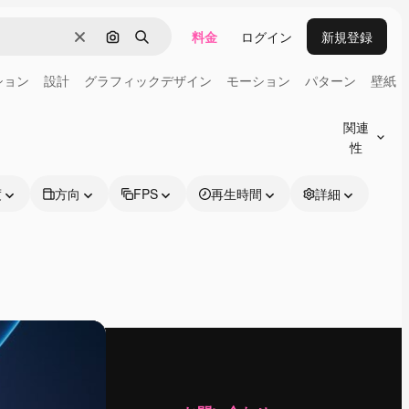
料金
ログイン
新規登録
消去
画像で検索
検索
ション
設計
グラフィックデザイン
モーション
パターン
壁紙
関連
性
度
方向
FPS
再生時間
詳細