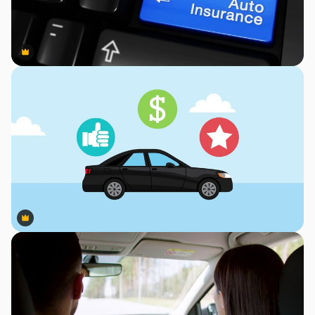
Premium
Premium
Premium
Premium