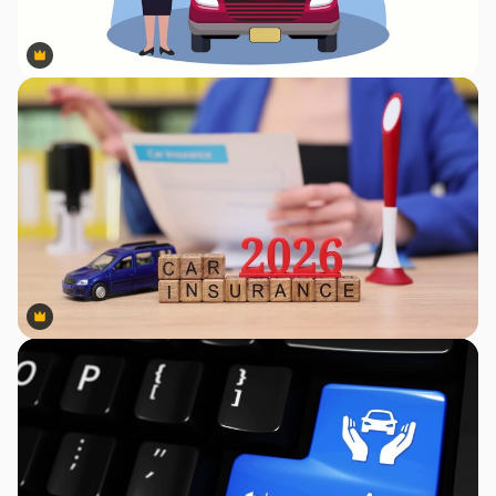
Premium
Premium
Premium
Premium