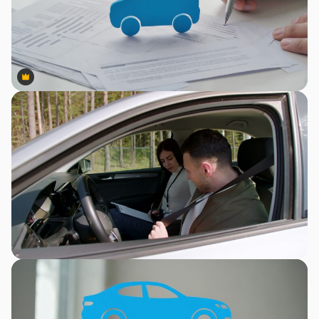
Premium
Premium