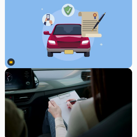
Premium
Premium