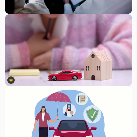
Premium
Premium