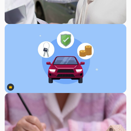
Premium
Premium