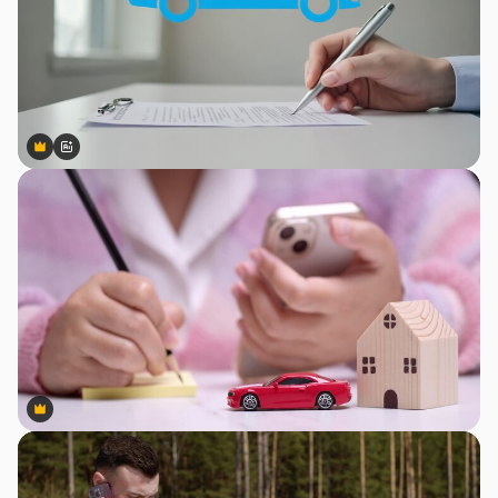
Premium
Premium
AIによって生成されました。
Premium
Premium