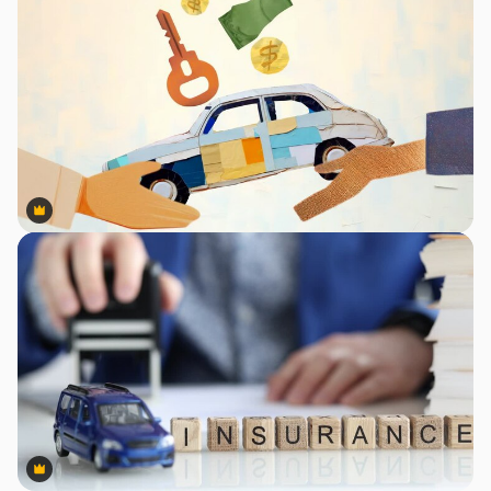
Premium
Premium
Premium
Premium