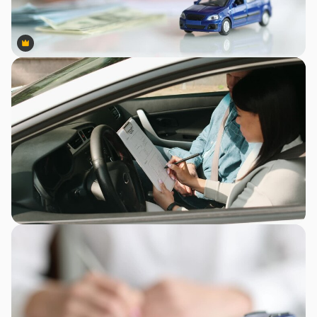
Premium
Premium