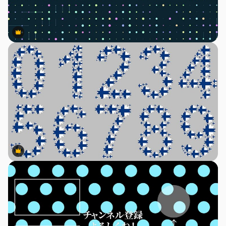
Premium
Premium
Premium
Premium