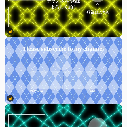
Premium
Premium
Premium
Premium