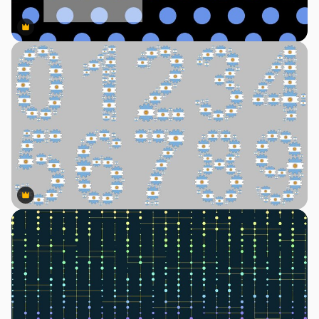
Premium
Premium
Premium
Premium