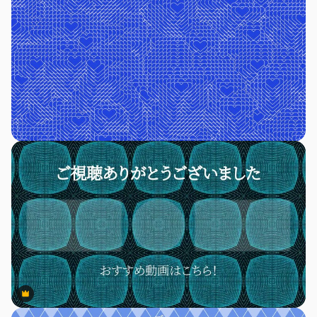
Premium
Premium