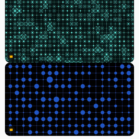
Premium
Premium
Premium
Premium