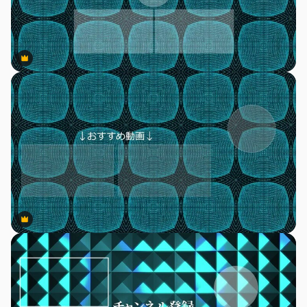
Premium
Premium
Premium
Premium