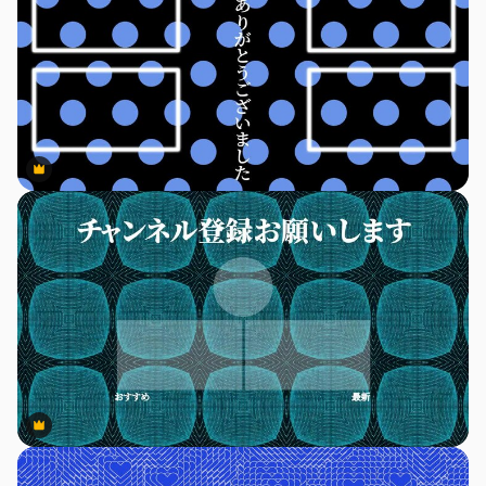
Premium
Premium
Premium
Premium