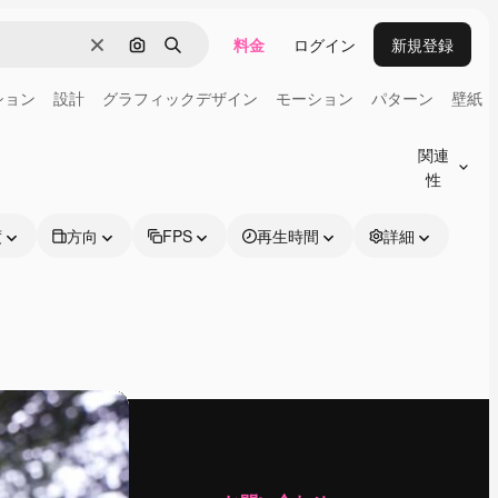
料金
ログイン
新規登録
消去
画像で検索
検索
ション
設計
グラフィックデザイン
モーション
パターン
壁紙
関連
性
度
方向
FPS
再生時間
詳細