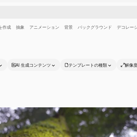
画を作成
抽象
アニメーション
背景
バックグラウンド
デコレー
AI 生成コンテンツ
テンプレートの種類
解像