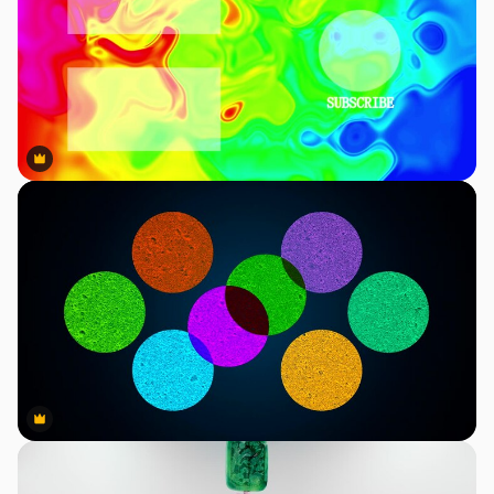
Premium
Premium
Premium
Premium