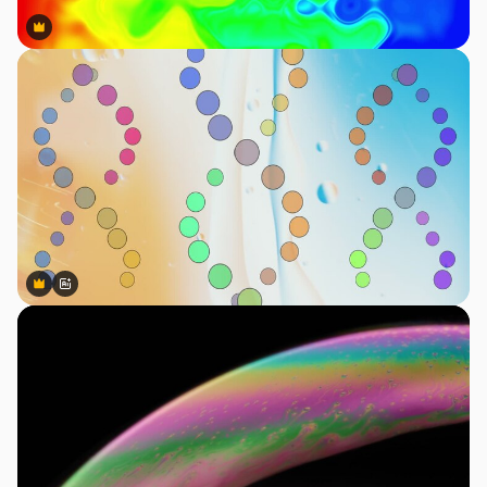
Premium
Premium
Premium
Premium
AIによって生成されました。