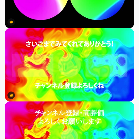
Premium
Premium
Premium
Premium