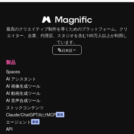
最高のクリエイティブ制作を導くためのプラットフォーム。クリ
エイター、企業、代理店、スタジオを含む100万人以上が利用し
ています。
日本語
製品
Spaces
AI アシスタント
AI 画像生成ツール
AI 動画生成ツール
AI 音声合成ツール
ストックコンテンツ
Claude/ChatGPT向けMCP
新規
エージェント
新規
API