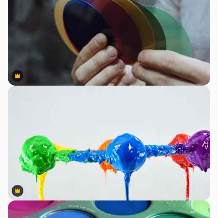
Premium
Premium
Premium
Premium