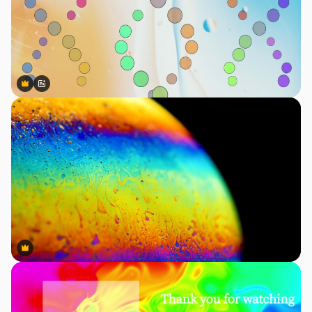
Premium
Premium
AIによって生成されました。
Premium
Premium