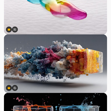
Premium
Premium
AIによって生成されました。
Premium
Premium
AIによって生成されました。