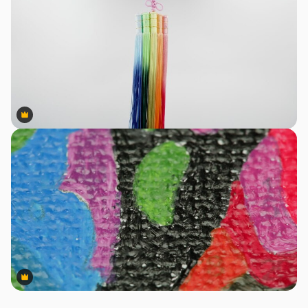
Premium
Premium
Premium
Premium