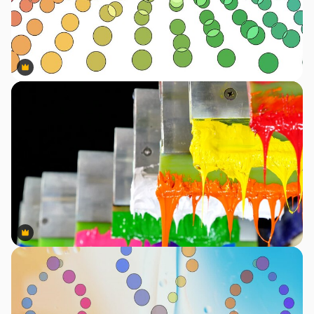
Premium
Premium
Premium
Premium