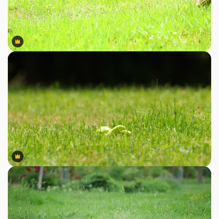
Premium
Premium
Premium
Premium