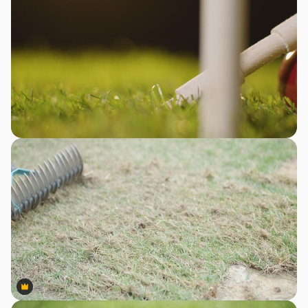
Premium
Premium