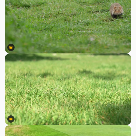
Premium
Premium
Premium
Premium