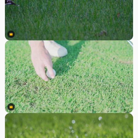
Premium
Premium
Premium
Premium