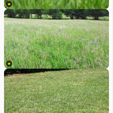
Premium
Premium
Premium
Premium