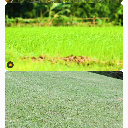
Premium
Premium