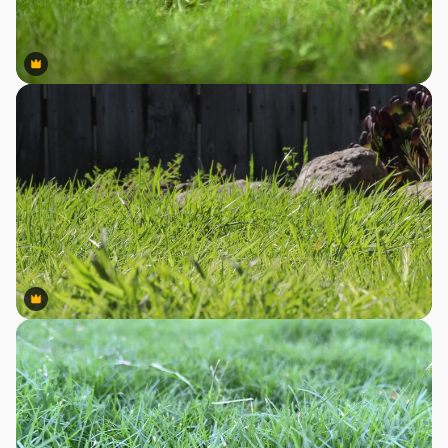
Premium
Premium
Premium
Premium