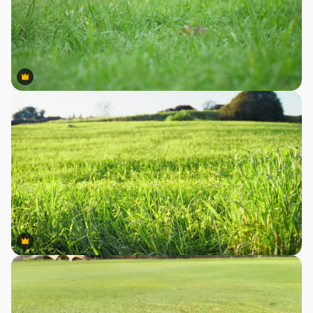
Premium
Premium
Premium
Premium