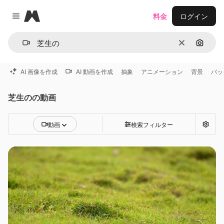
Magnific
料金
ログイン
Close menu
消去
画像で
AI 画像を作成
AI 動画を作成
抽象
アニメーション
背景
バッ
芝生のの動画
動画
検索フィルター