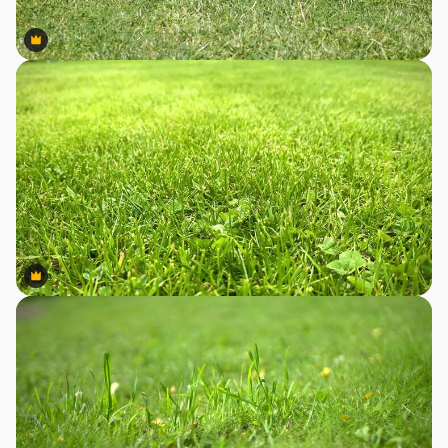
Premium
Premium
Premium
Premium