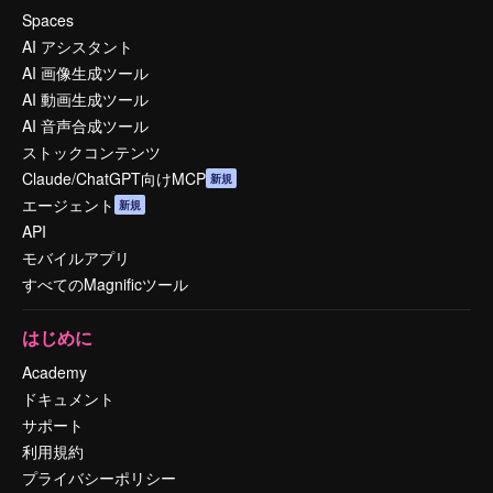
Spaces
AI アシスタント
AI 画像生成ツール
AI 動画生成ツール
AI 音声合成ツール
ストックコンテンツ
Claude/ChatGPT向けMCP
新規
エージェント
新規
API
モバイルアプリ
すべてのMagnificツール
はじめに
Academy
ドキュメント
サポート
利用規約
プライバシーポリシー