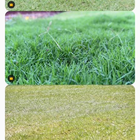
Premium
Premium
Premium
Premium