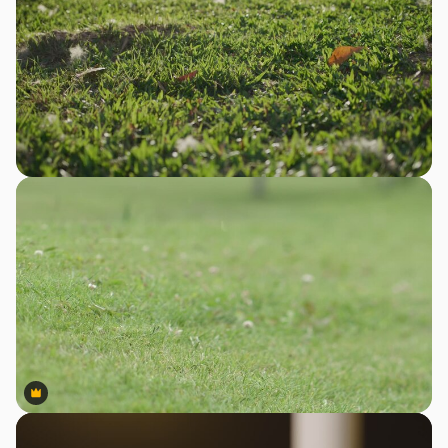
Premium
Premium