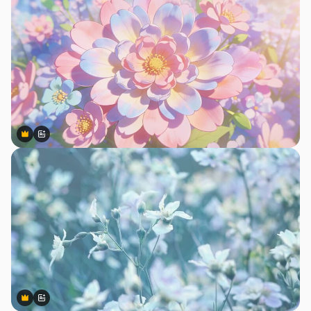
Premium
Premium
AIによって生成されました。
Premium
Premium
AIによって生成されました。