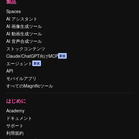
製品
Spaces
AI アシスタント
AI 画像生成ツール
AI 動画生成ツール
AI 音声合成ツール
ストックコンテンツ
Claude/ChatGPT向けMCP
新規
エージェント
新規
API
モバイルアプリ
すべてのMagnificツール
はじめに
Academy
ドキュメント
サポート
利用規約