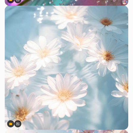
Premium
Premium
AIによって生成されました。
Premium
Premium
AIによって生成されました。