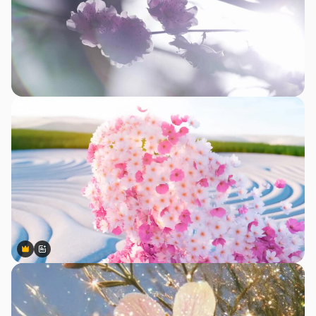
Premium
Premium
AIによって生成されました。