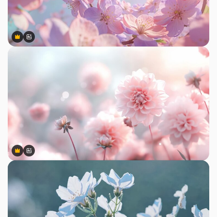
Premium
Premium
AIによって生成されました。
Premium
Premium
AIによって生成されました。