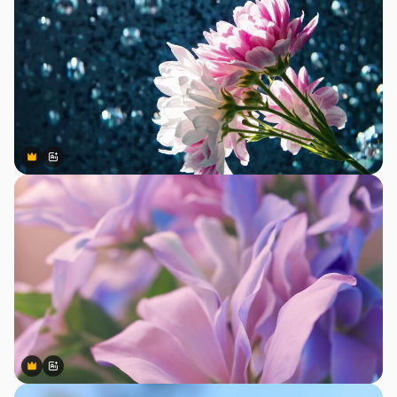
Premium
Premium
AIによって生成されました。
Premium
Premium
AIによって生成されました。