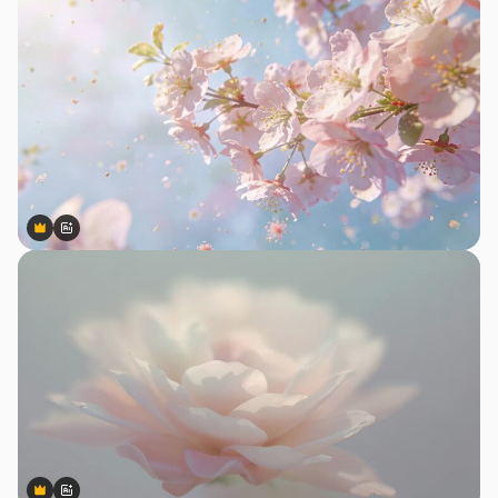
Premium
Premium
AIによって生成されました。