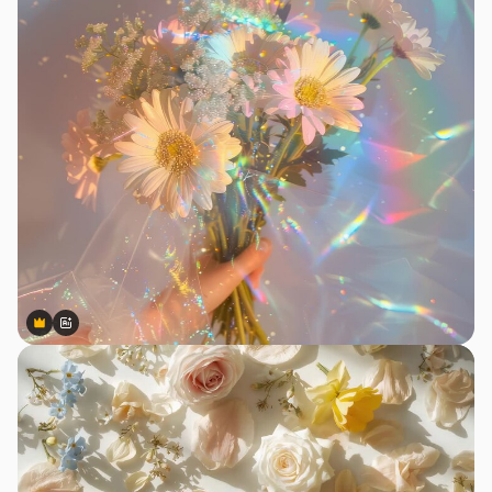
Premium
Premium
AIによって生成されました。