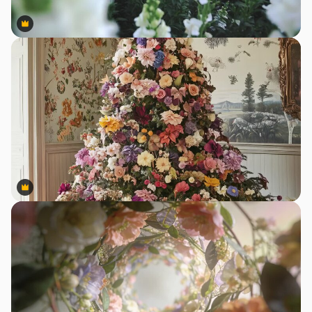
Premium
Premium
Premium
Premium