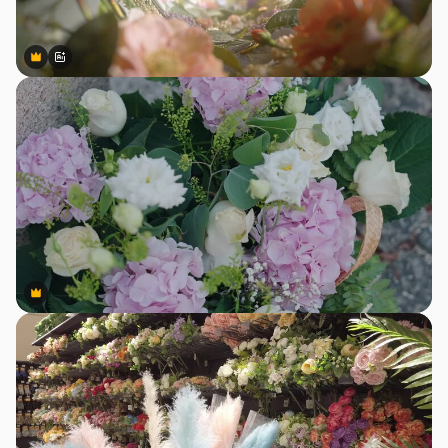
Premium
Premium
AIによって生成されました。
Premium
Premium