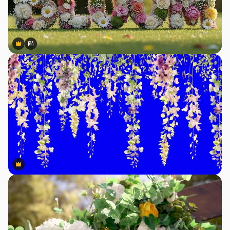
Premium
Premium
AIによって生成されました。
Premium
Premium