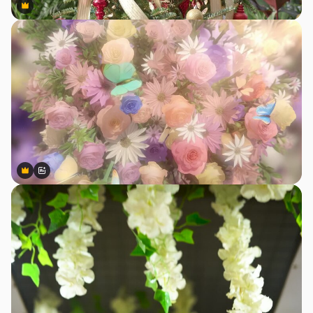
Premium
Premium
Premium
Premium
AIによって生成されました。