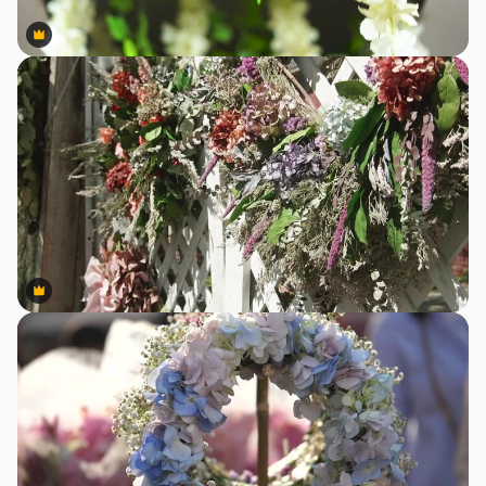
Premium
Premium
Premium
Premium