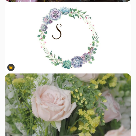
Premium
Premium