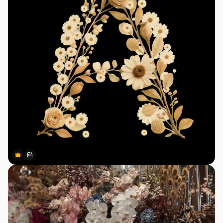
Premium
Premium
AIによって生成されました。