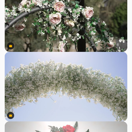
Premium
Premium
Premium
Premium