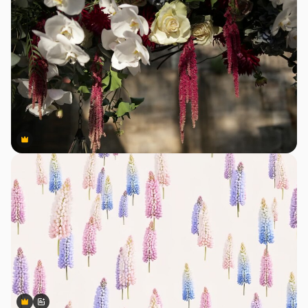
Premium
Premium
Premium
Premium
AIによって生成されました。