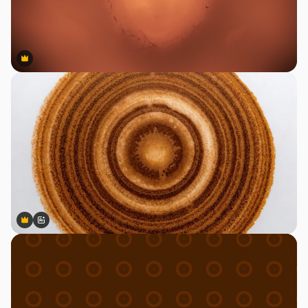
Premium
Premium
Premium
Premium
AIによって生成されました。