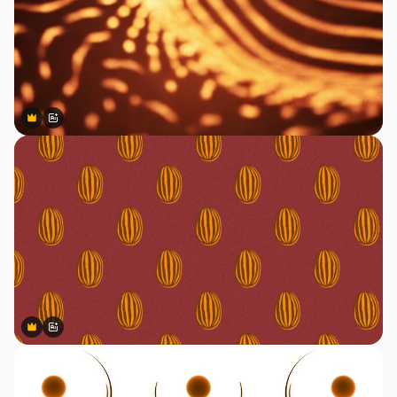
Premium
Premium
AIによって生成されました。
Premium
Premium
AIによって生成されました。