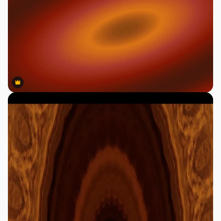
Premium
Premium