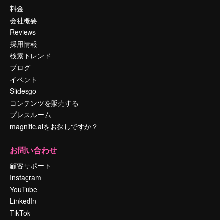
料金
会社概要
Reviews
採用情報
検索トレンド
ブログ
イベント
Slidesgo
コンテンツを販売する
プレスルーム
magnific.aiをお探しですか？
お問い合わせ
顧客サポート
Instagram
YouTube
LinkedIn
TikTok