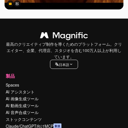
Premium
Premium
AIによって生成されました。
最高のクリエイティブ制作を導くためのプラットフォーム。クリ
エイター、企業、代理店、スタジオを含む100万人以上が利用し
ています。
日本語
製品
Spaces
AI アシスタント
AI 画像生成ツール
AI 動画生成ツール
AI 音声合成ツール
ストックコンテンツ
Claude/ChatGPT向けMCP
新規