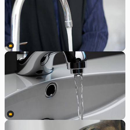
Premium
Premium
Premium
Premium