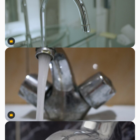
Premium
Premium
Premium
Premium