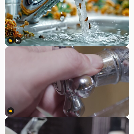
Premium
Premium
AIによって生成されました。
Premium
Premium