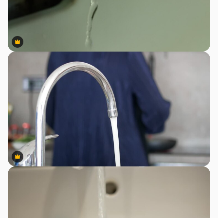
Premium
Premium
Premium
Premium