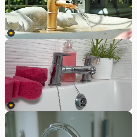
Premium
Premium
Premium
Premium