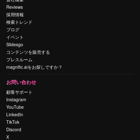
Reviews
採用情報
検索トレンド
ブログ
イベント
Slidesgo
コンテンツを販売する
プレスルーム
magnific.aiをお探しですか？
お問い合わせ
顧客サポート
Instagram
YouTube
LinkedIn
TikTok
Discord
X