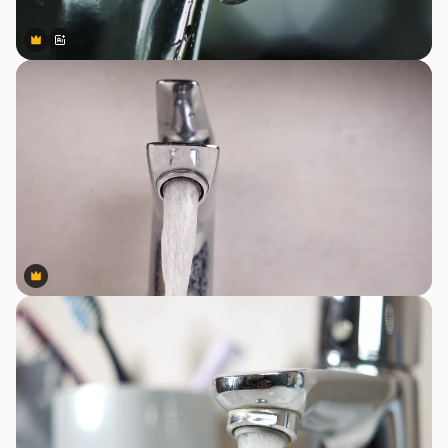
Premium
Premium
AIによって生成されました。
Premium
Premium