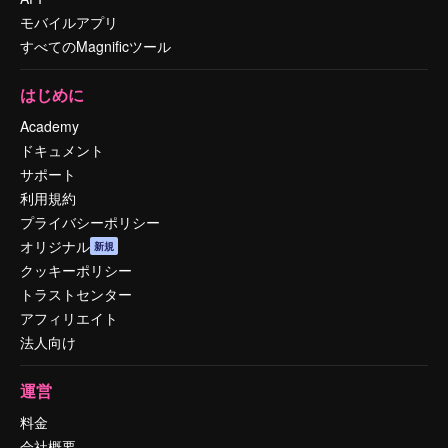
モバイルアプリ
すべてのMagnificツール
はじめに
Academy
ドキュメント
サポート
利用規約
プライバシーポリシー
オリジナル
新規
クッキーポリシー
トラストセンター
アフィリエイト
法人向け
運営
料金
会社概要