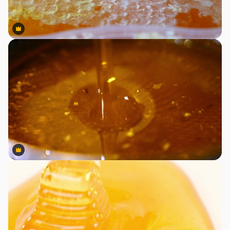
Premium
Premium
Premium
Premium