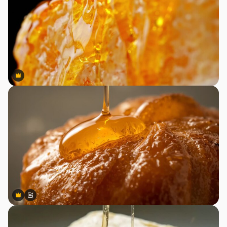
Premium
Premium
Premium
Premium
AIによって生成されました。