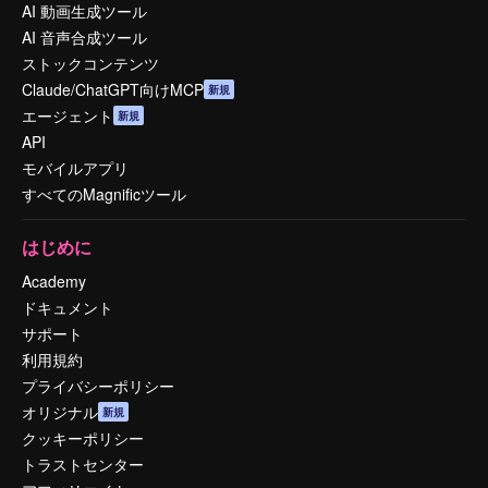
AI 動画生成ツール
AI 音声合成ツール
ストックコンテンツ
Claude/ChatGPT向けMCP
新規
エージェント
新規
API
モバイルアプリ
すべてのMagnificツール
はじめに
Academy
ドキュメント
サポート
利用規約
プライバシーポリシー
オリジナル
新規
クッキーポリシー
トラストセンター