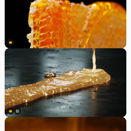
Premium
Premium
Premium
Premium
AIによって生成されました。