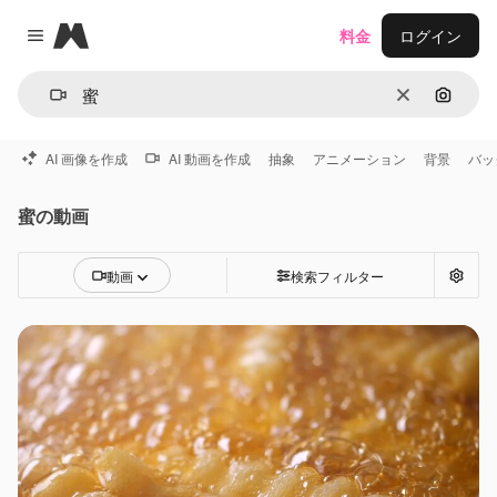
Magnific
料金
ログイン
Close menu
消去
画像で
AI 画像を作成
AI 動画を作成
抽象
アニメーション
背景
バッ
蜜の動画
動画
検索フィルター