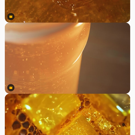
Premium
Premium
Premium
Premium