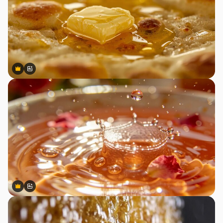
Premium
Premium
AIによって生成されました。
Premium
Premium
AIによって生成されました。