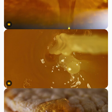
Premium
Premium
Premium
Premium