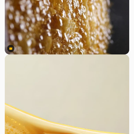
Premium
Premium