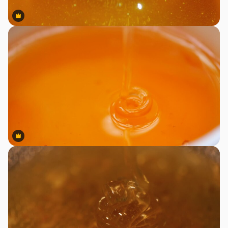
Premium
Premium
Premium
Premium