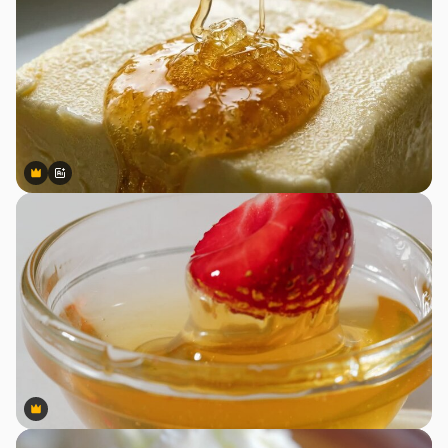
Premium
Premium
AIによって生成されました。
Premium
Premium