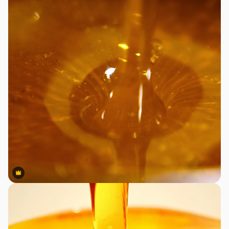
Premium
Premium