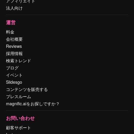
アフィリエイト
法人向け
運営
料金
会社概要
Reviews
採用情報
検索トレンド
ブログ
イベント
Slidesgo
コンテンツを販売する
プレスルーム
magnific.aiをお探しですか？
お問い合わせ
顧客サポート