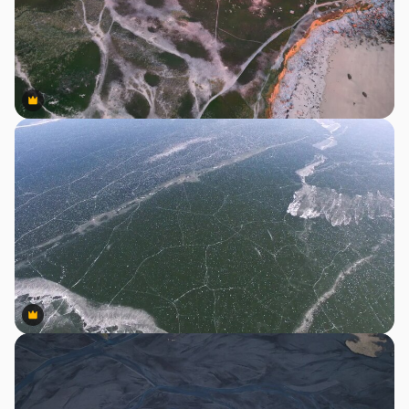
Premium
Premium
Premium
Premium