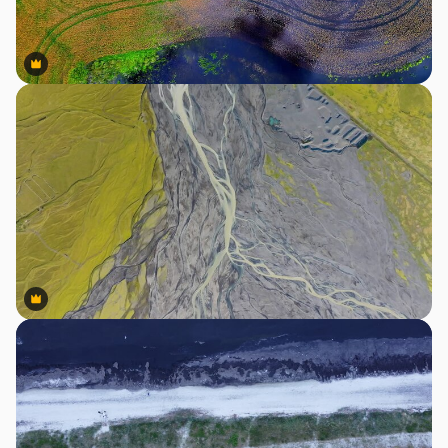
Premium
Premium
Premium
Premium