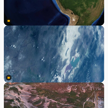
Premium
Premium
Premium
Premium