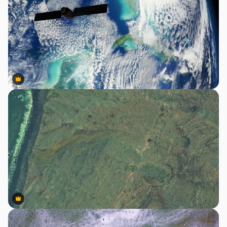
Premium
Premium
Premium
Premium