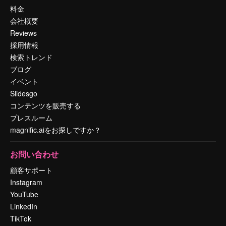
料金
会社概要
Reviews
採用情報
検索トレンド
ブログ
イベント
Slidesgo
コンテンツを販売する
プレスルーム
magnific.aiをお探しですか？
お問い合わせ
顧客サポート
Instagram
YouTube
LinkedIn
TikTok