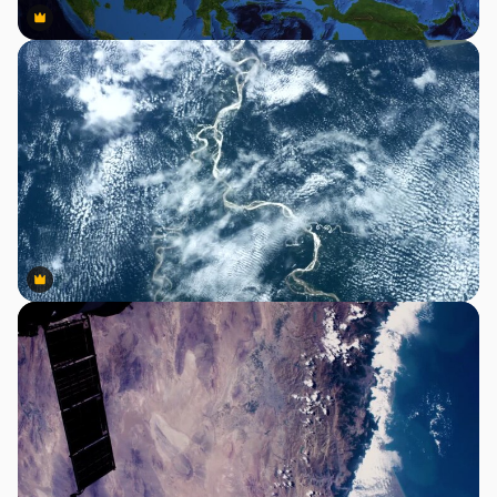
Premium
Premium
Premium
Premium