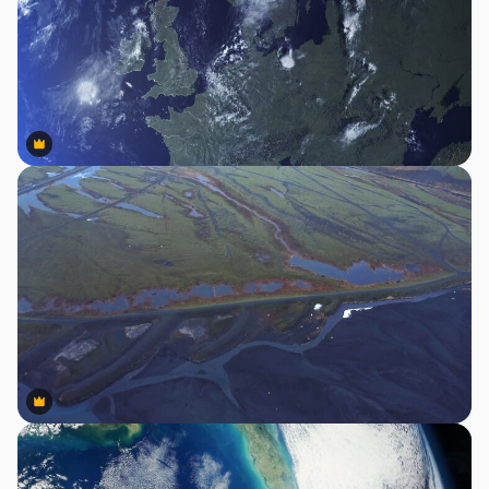
Premium
Premium
Premium
Premium