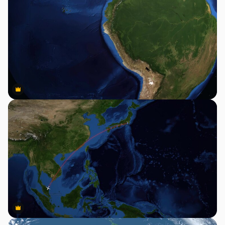
Premium
Premium
Premium
Premium