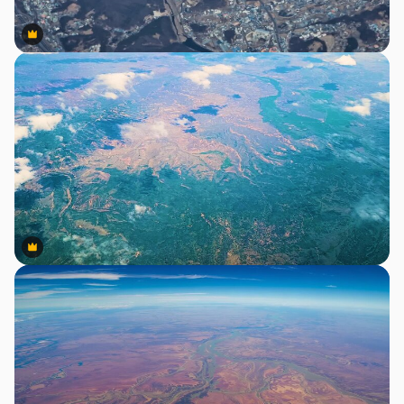
Premium
Premium
Premium
Premium