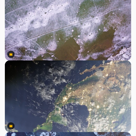
Premium
Premium
Premium
Premium