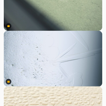
Premium
Premium
Premium
Premium