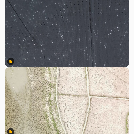
Premium
Premium
Premium
Premium