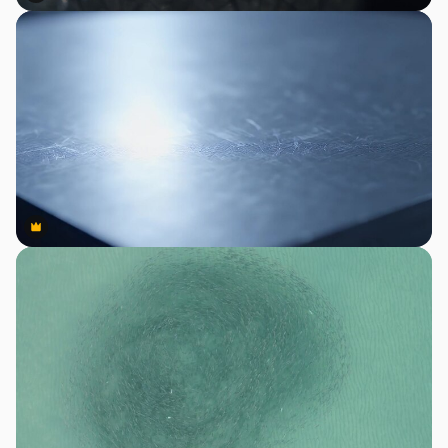
Premium
Premium