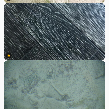
Premium
Premium