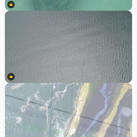
Premium
Premium
Premium
Premium