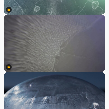
Premium
Premium
Premium
Premium