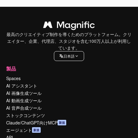
最高のクリエイティブ制作を導くためのプラットフォーム。クリ
エイター、企業、代理店、スタジオを含む100万人以上が利用し
ています。
日本語
製品
Spaces
AI アシスタント
AI 画像生成ツール
AI 動画生成ツール
AI 音声合成ツール
ストックコンテンツ
Claude/ChatGPT向けMCP
新規
エージェント
新規
API