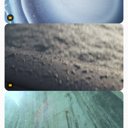
Premium
Premium
Premium
Premium