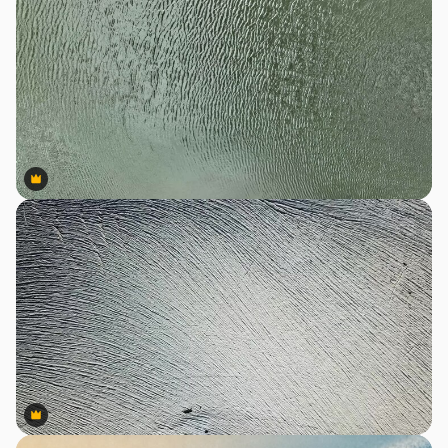
Premium
Premium
Premium
Premium