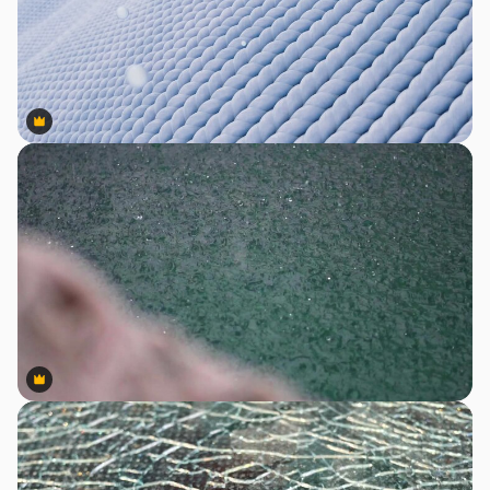
Premium
Premium
Premium
Premium