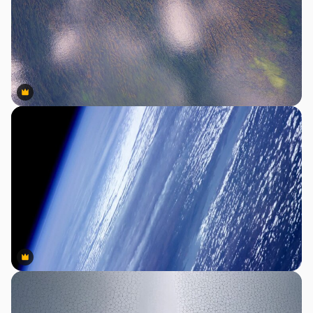
Premium
Premium
Premium
Premium