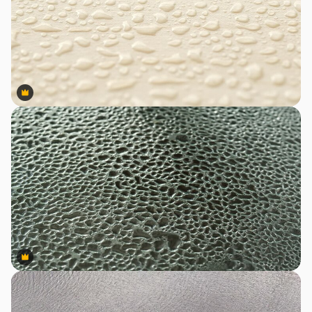
Premium
Premium
Premium
Premium