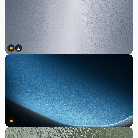
Premium
Premium
AIによって生成されました。
Premium
Premium