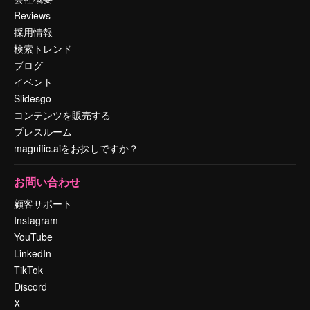
Reviews
採用情報
検索トレンド
ブログ
イベント
Slidesgo
コンテンツを販売する
プレスルーム
magnific.aiをお探しですか？
お問い合わせ
顧客サポート
Instagram
YouTube
LinkedIn
TikTok
Discord
X