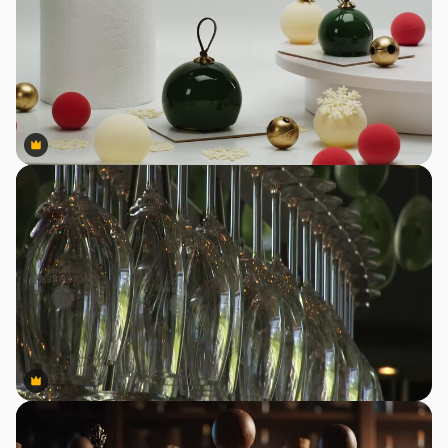
Premium
Premium
Premium
Premium