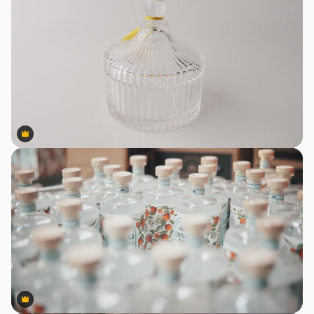
Premium
Premium
Premium
Premium