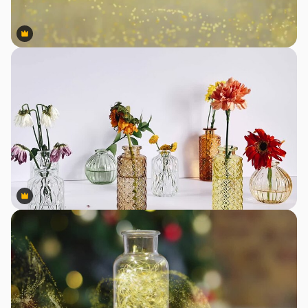
Premium
Premium
Premium
Premium