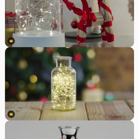
Premium
Premium
Premium
Premium