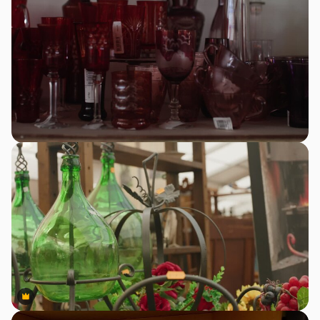
Premium
Premium