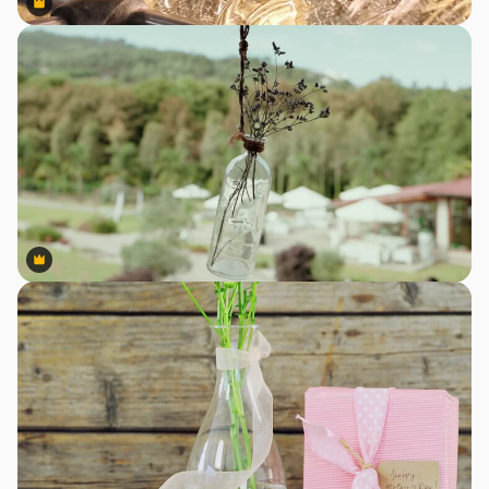
Premium
Premium
Premium
Premium