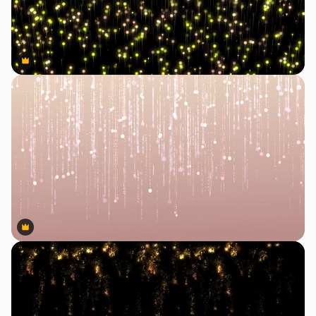
Premium
Premium
Premium
Premium