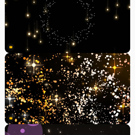
Premium
Premium
Premium
Premium