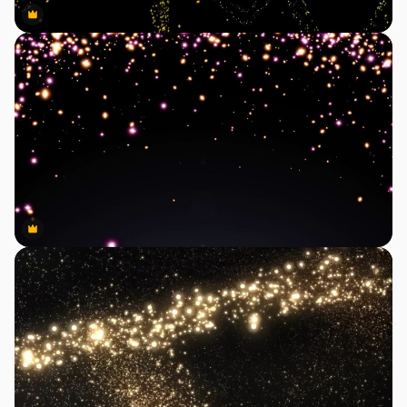
Premium
Premium
Premium
Premium