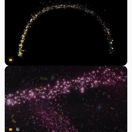
Premium
Premium
Premium
Premium
AIによって生成されました。