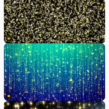
Premium
Premium
Premium
Premium