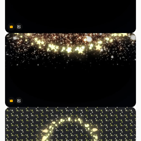
Premium
Premium
AIによって生成されました。
Premium
Premium
AIによって生成されました。