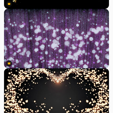
Premium
Premium
Premium
Premium