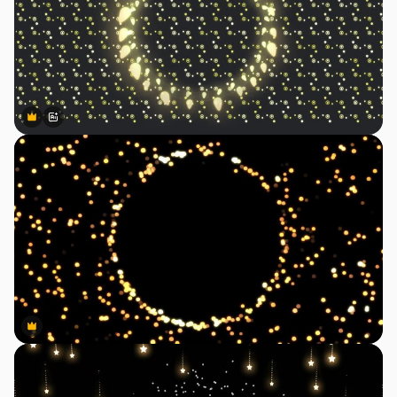
Premium
Premium
AIによって生成されました。
Premium
Premium