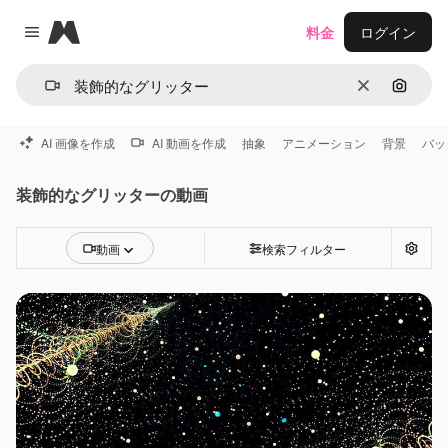
Magnific
料金
ログイン
Close menu
消去
画像で
AI 画像を作成
AI 動画を作成
抽象
アニメーション
背景
バッ
装飾的なグリッターの動画
動画
検索フィルター