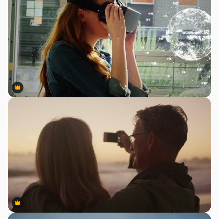
Premium
Premium
Premium
Premium