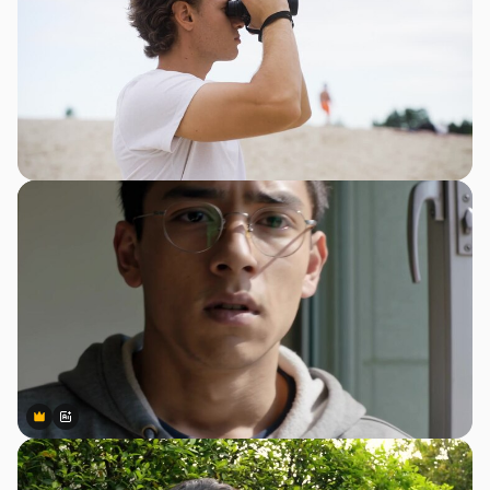
Premium
Premium
AIによって生成されました。