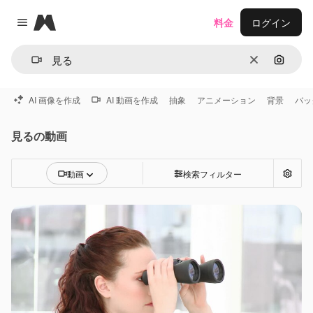
Magnific
料金
ログイン
Close menu
消去
画像で
AI 画像を作成
AI 動画を作成
抽象
アニメーション
背景
バッ
見るの動画
動画
検索フィルター