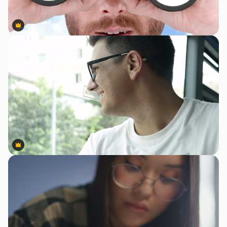
Premium
Premium
Premium
Premium