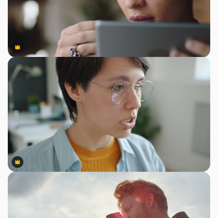
Premium
Premium
Premium
Premium