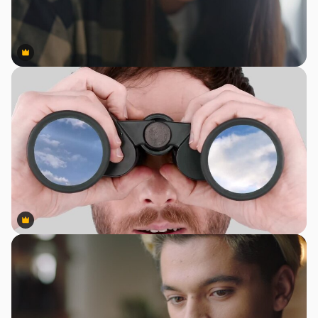
Premium
Premium
Premium
Premium