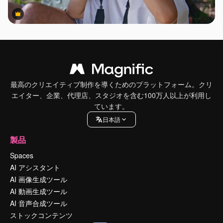
Premium
Premium
最高のクリエイティブ制作を導くためのプラットフォーム。クリ
エイター、企業、代理店、スタジオを含む100万人以上が利用し
ています。
日本語
製品
Spaces
AI アシスタント
AI 画像生成ツール
AI 動画生成ツール
AI 音声合成ツール
ストックコンテンツ