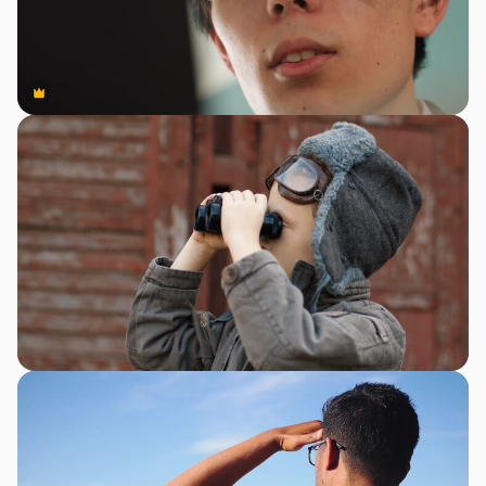
Premium
Premium