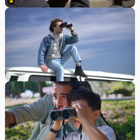
Premium
Premium