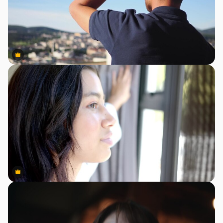
Premium
Premium
Premium
Premium