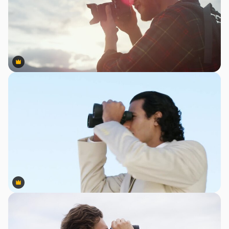
Premium
Premium
Premium
Premium