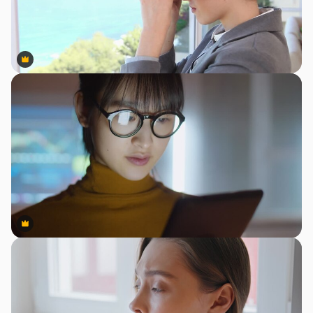
Premium
Premium
Premium
Premium