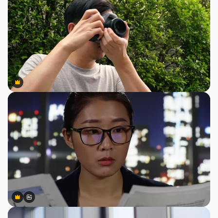
Premium
Premium
Premium
Premium
AIによって生成されました。