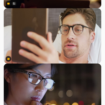
Premium
Premium
AIによって生成されました。
Premium
Premium