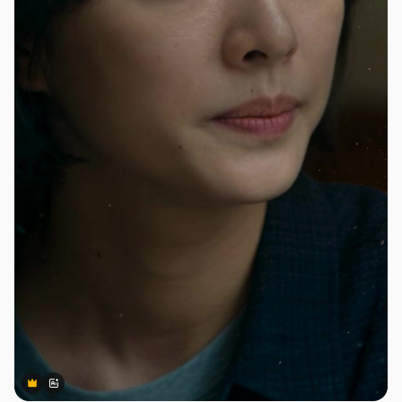
Premium
Premium
AIによって生成されました。