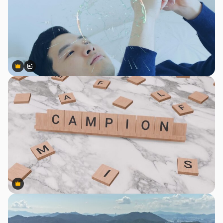
Premium
Premium
AIによって生成されました。
Premium
Premium