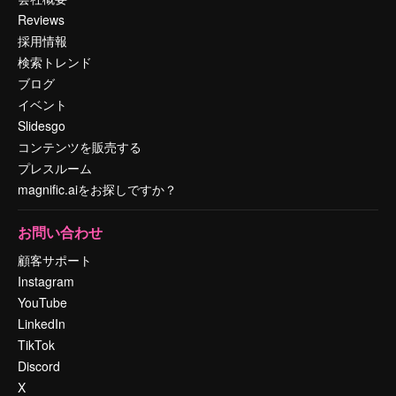
Reviews
採用情報
検索トレンド
ブログ
イベント
Slidesgo
コンテンツを販売する
プレスルーム
magnific.aiをお探しですか？
お問い合わせ
顧客サポート
Instagram
YouTube
LinkedIn
TikTok
Discord
X