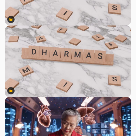
Premium
Premium
Premium
Premium