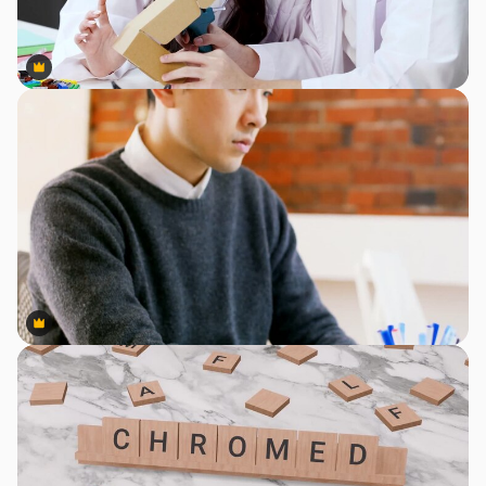
Premium
Premium
Premium
Premium