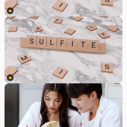
Premium
Premium
Premium
Premium