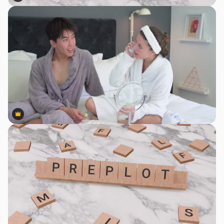
Premium
Premium