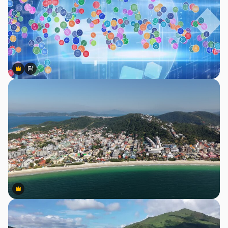
Premium
Premium
AIによって生成されました。
Premium
Premium