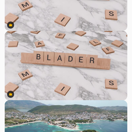
Premium
Premium
Premium
Premium