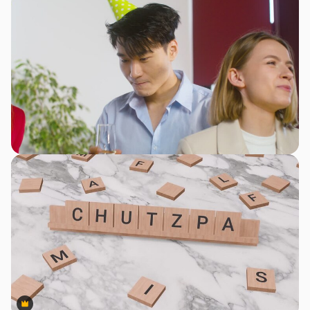
Premium
Premium