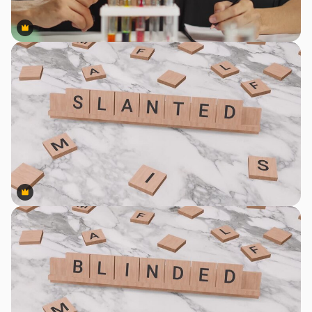
Premium
Premium
Premium
Premium