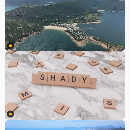
Premium
Premium
Premium
Premium