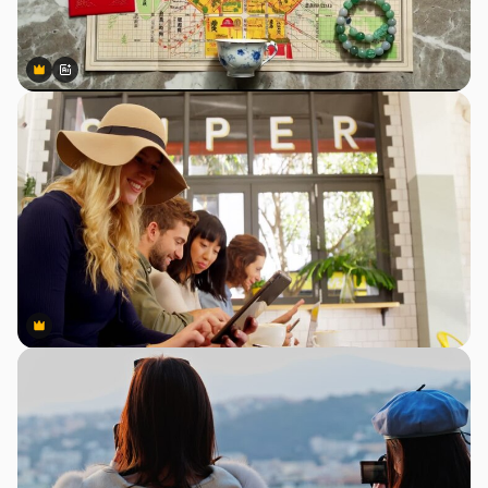
Premium
Premium
AIによって生成されました。
Premium
Premium