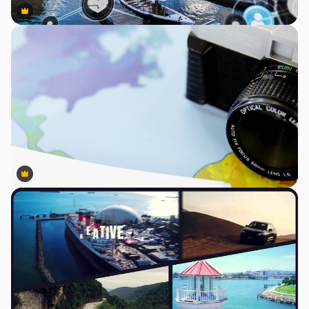
Premium
Premium
Premium
Premium