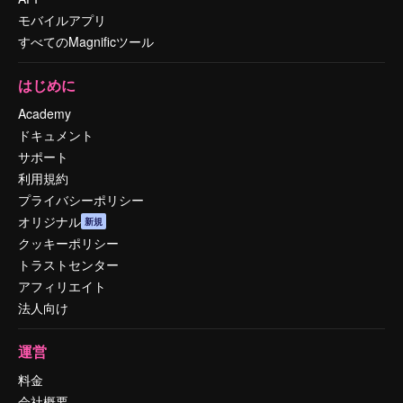
モバイルアプリ
すべてのMagnificツール
はじめに
Academy
ドキュメント
サポート
利用規約
プライバシーポリシー
オリジナル
新規
クッキーポリシー
トラストセンター
アフィリエイト
法人向け
運営
料金
会社概要