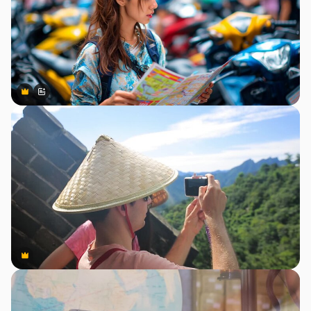
Premium
Premium
AIによって生成されました。
Premium
Premium