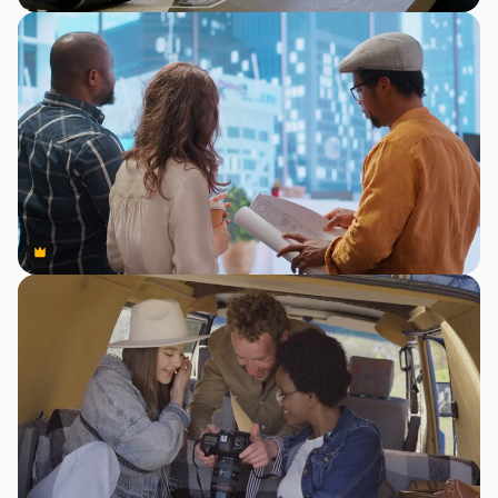
Premium
Premium