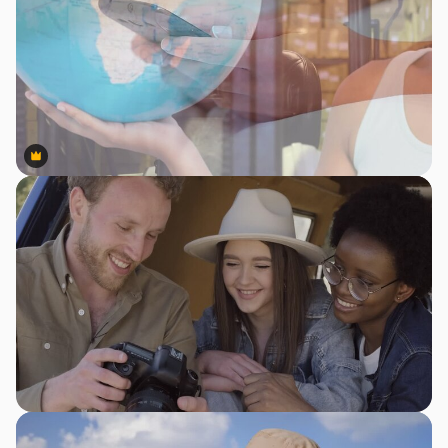
Premium
Premium