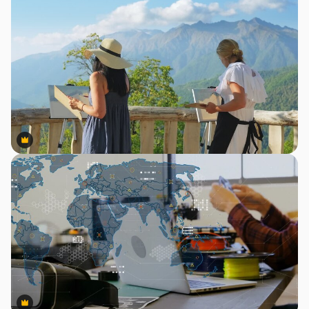
Premium
Premium
Premium
Premium