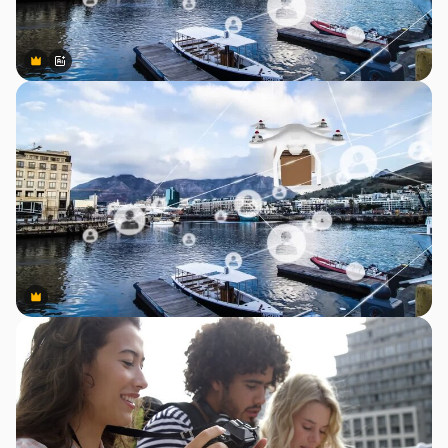
Premium
Premium
AIによって生成されました。
Premium
Premium