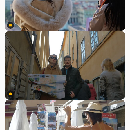
Premium
Premium
Premium
Premium