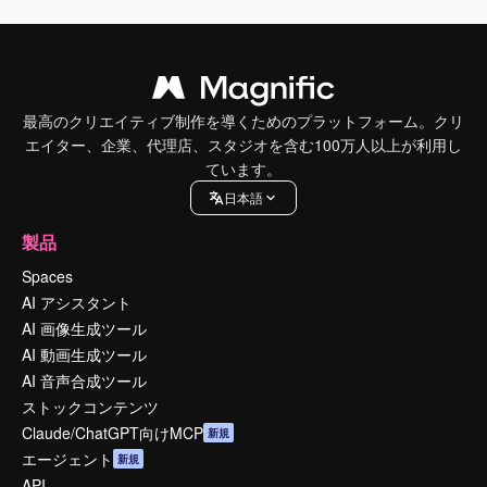
最高のクリエイティブ制作を導くためのプラットフォーム。クリ
エイター、企業、代理店、スタジオを含む100万人以上が利用し
ています。
日本語
製品
Spaces
AI アシスタント
AI 画像生成ツール
AI 動画生成ツール
AI 音声合成ツール
ストックコンテンツ
Claude/ChatGPT向けMCP
新規
エージェント
新規
API