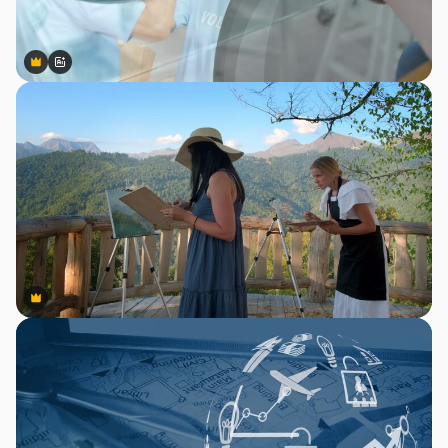
Premium
Premium
AIによって生成されました。
Premium
Premium