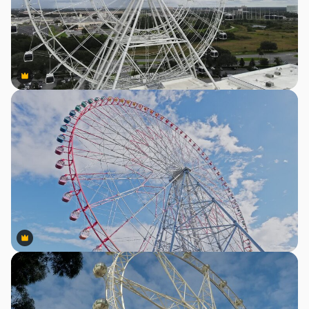
Premium
Premium
Premium
Premium