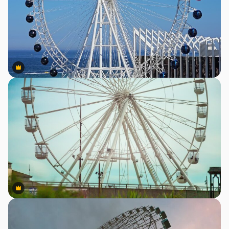
Premium
Premium
Premium
Premium