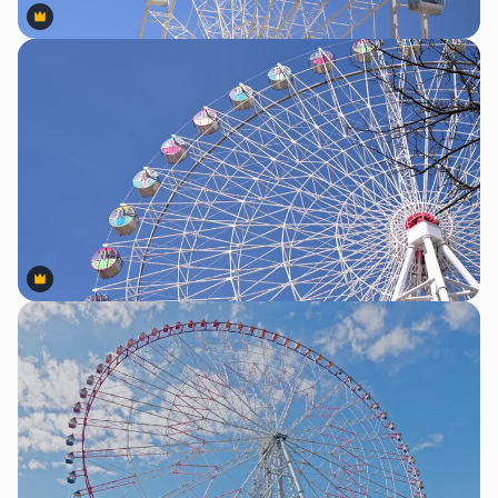
Premium
Premium
Premium
Premium