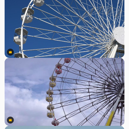
Premium
Premium
Premium
Premium