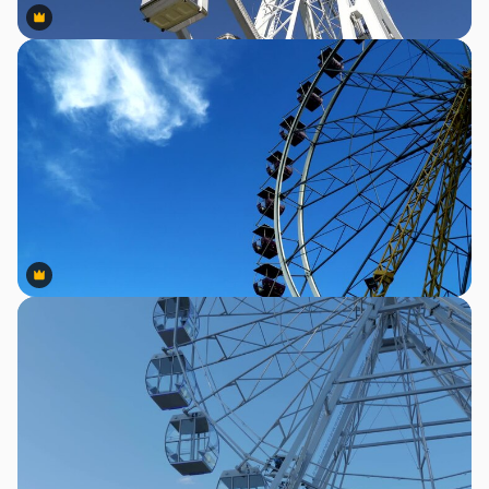
Premium
Premium
Premium
Premium