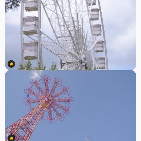
Premium
Premium
Premium
Premium