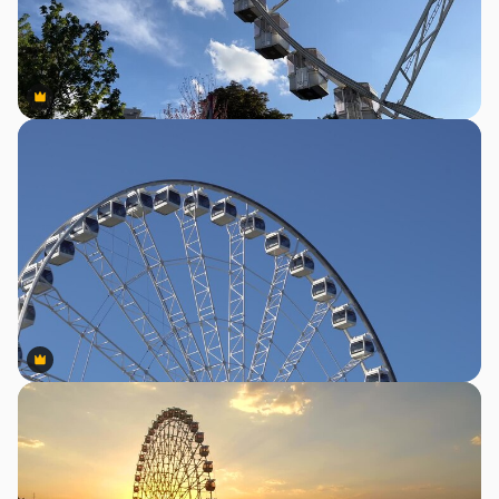
Premium
Premium
Premium
Premium