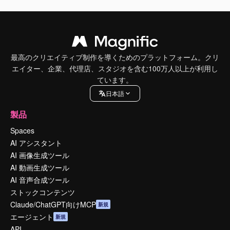
最高のクリエイティブ制作を導くためのプラットフォーム。クリ
エイター、企業、代理店、スタジオを含む100万人以上が利用し
ています。
日本語
製品
Spaces
AI アシスタント
AI 画像生成ツール
AI 動画生成ツール
AI 音声合成ツール
ストックコンテンツ
Claude/ChatGPT向けMCP
新規
エージェント
新規
API