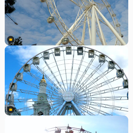
Premium
Premium
Premium
Premium