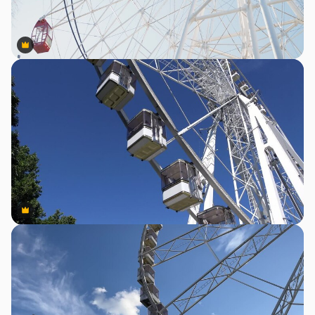
Premium
Premium
Premium
Premium