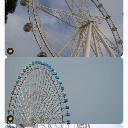
Premium
Premium
Premium
Premium