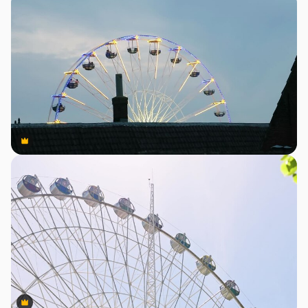
Premium
Premium
Premium
Premium