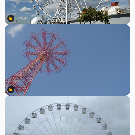
Premium
Premium
Premium
Premium