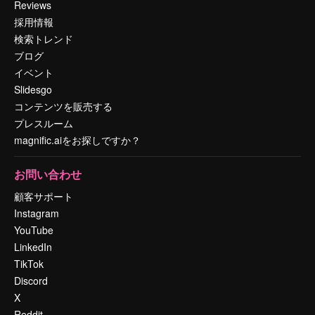
Reviews
採用情報
検索トレンド
ブログ
イベント
Slidesgo
コンテンツを販売する
プレスルーム
magnific.aiをお探しですか？
お問い合わせ
顧客サポート
Instagram
YouTube
LinkedIn
TikTok
Discord
X
Reddit