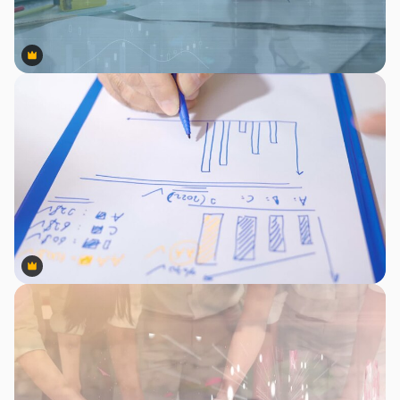
Premium
Premium
Premium
Premium