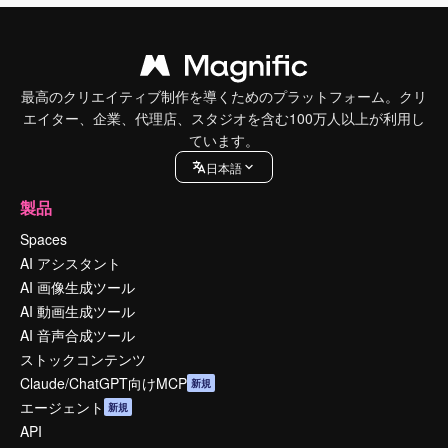
最高のクリエイティブ制作を導くためのプラットフォーム。クリ
エイター、企業、代理店、スタジオを含む100万人以上が利用し
ています。
日本語
製品
Spaces
AI アシスタント
AI 画像生成ツール
AI 動画生成ツール
AI 音声合成ツール
ストックコンテンツ
Claude/ChatGPT向けMCP
新規
エージェント
新規
API