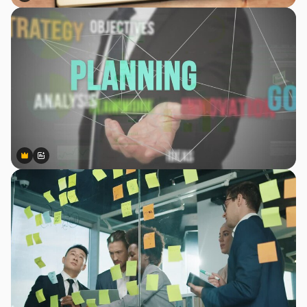
Premium
Premium
AIによって生成されました。