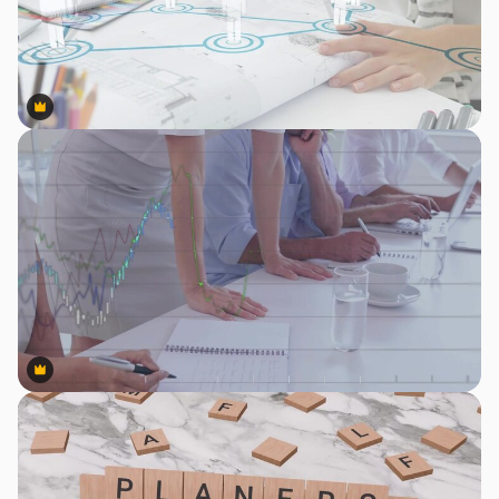
Premium
Premium
Premium
Premium