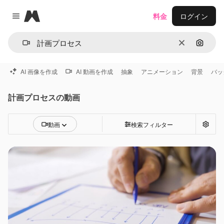
Magnific
料金
ログイン
Close menu
消去
画像で
AI 画像を作成
AI 動画を作成
抽象
アニメーション
背景
バッ
計画プロセスの動画
動画
検索フィルター