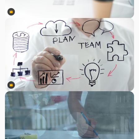
Premium
Premium
Premium
Premium