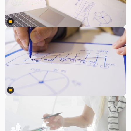
Premium
Premium
Premium
Premium