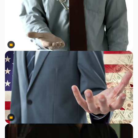
Premium
Premium
Premium
Premium