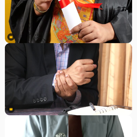
Premium
Premium
Premium
Premium