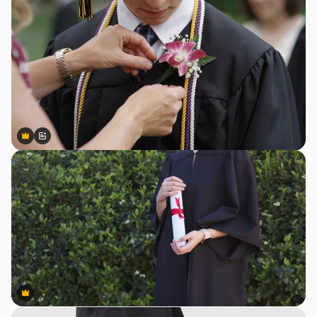
Premium
Premium
AIによって生成されました。
Premium
Premium