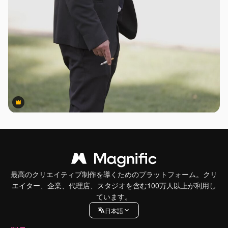
Premium
Premium
最高のクリエイティブ制作を導くためのプラットフォーム。クリ
エイター、企業、代理店、スタジオを含む100万人以上が利用し
ています。
日本語