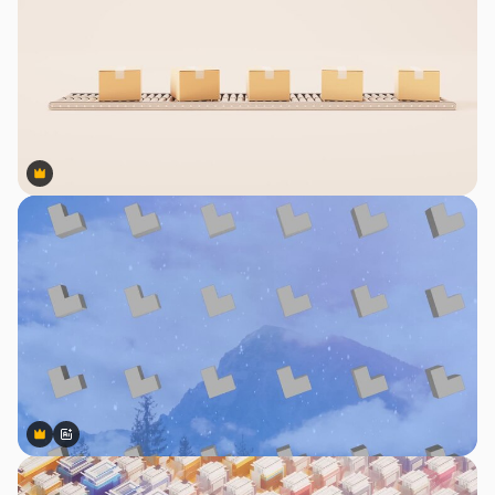
Premium
Premium
Premium
Premium
AIによって生成されました。