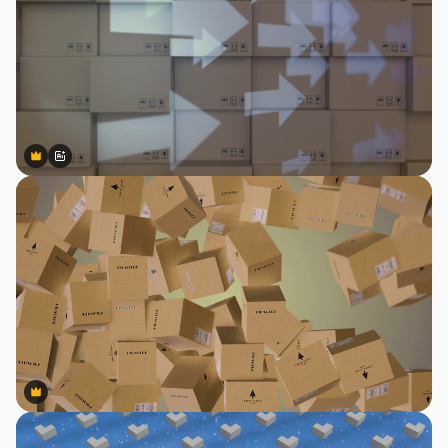
Premium
Premium
AIによって生成されました。
Premium
Premium