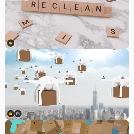
Premium
Premium
Premium
Premium
AIによって生成されました。