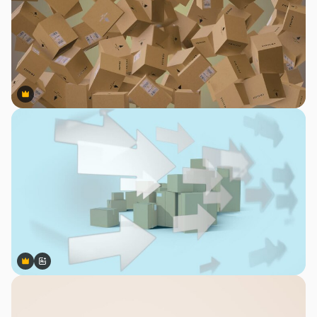
Premium
Premium
Premium
Premium
AIによって生成されました。