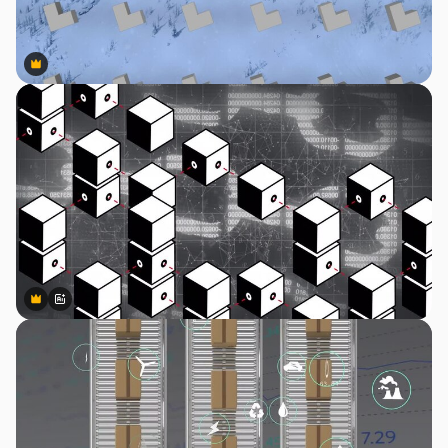
Premium
Premium
Premium
Premium
AIによって生成されました。