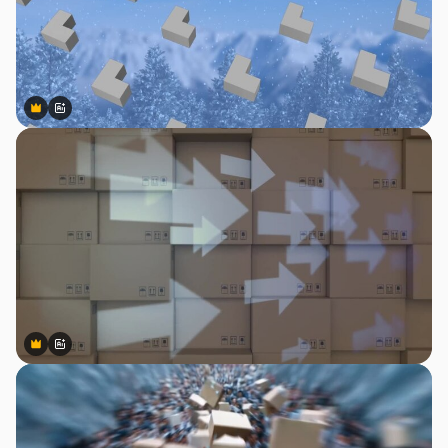
Premium
Premium
AIによって生成されました。
Premium
Premium
AIによって生成されました。