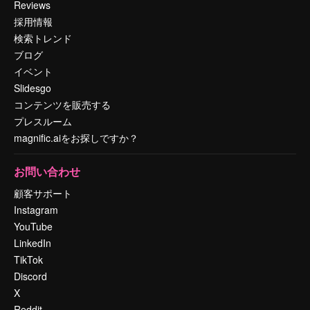
Reviews
採用情報
検索トレンド
ブログ
イベント
Slidesgo
コンテンツを販売する
プレスルーム
magnific.aiをお探しですか？
お問い合わせ
顧客サポート
Instagram
YouTube
LinkedIn
TikTok
Discord
X
Reddit