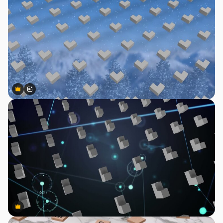
Premium
Premium
AIによって生成されました。
Premium
Premium