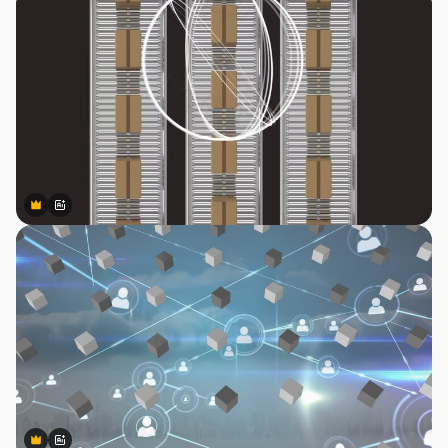
Premium
Premium
AIによって生成されました。
Premium
Premium
AIによって生成されました。