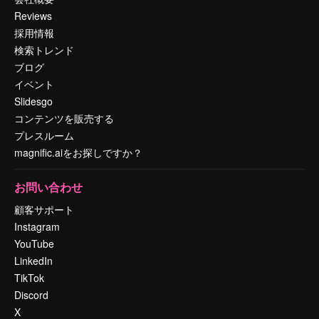
Reviews
採用情報
検索トレンド
ブログ
イベント
Slidesgo
コンテンツを販売する
プレスルーム
magnific.aiをお探しですか？
お問い合わせ
顧客サポート
Instagram
YouTube
LinkedIn
TikTok
Discord
X