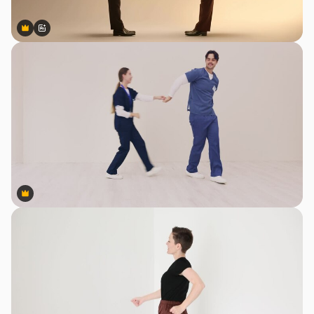
Premium
Premium
AIによって生成されました。
Premium
Premium