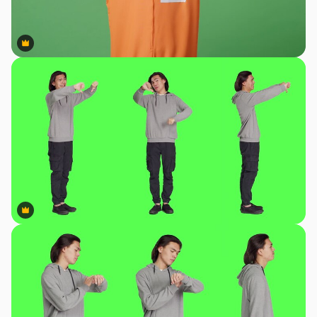
Premium
Premium
Premium
Premium