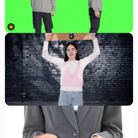
Premium
Premium