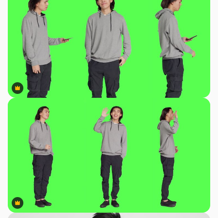
Premium
Premium
Premium
Premium