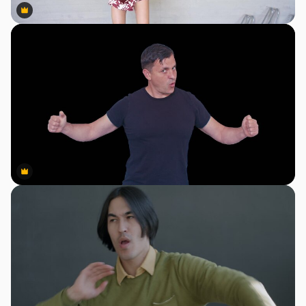
Premium
Premium
Premium
Premium