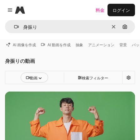
Magnific
料金
ログイン
Close menu
消去
画像で
AI 画像を作成
AI 動画を作成
抽象
アニメーション
背景
バッ
身振りの動画
動画
検索フィルター