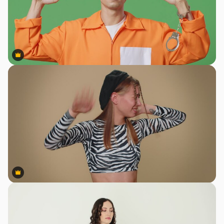
Premium
Premium
Premium
Premium