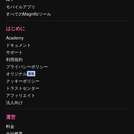
モバイルアプリ
すべてのMagnificツール
はじめに
Academy
ドキュメント
サポート
利用規約
プライバシーポリシー
オリジナル
新規
クッキーポリシー
トラストセンター
アフィリエイト
法人向け
運営
料金
会社概要