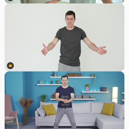
Premium
Premium