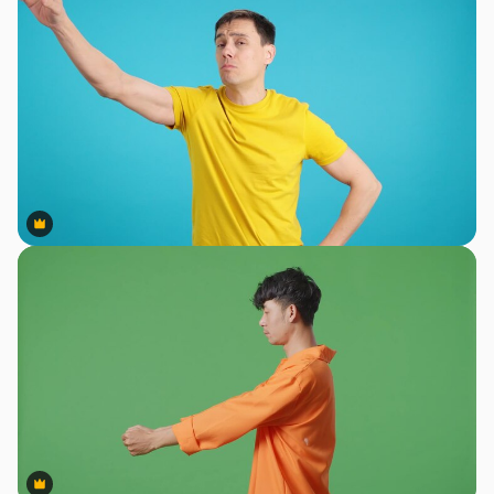
Premium
Premium
Premium
Premium