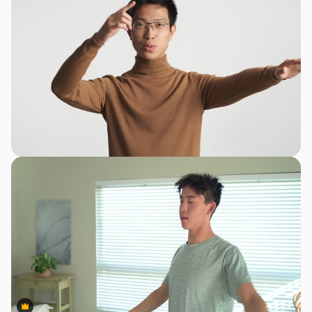
Premium
Premium