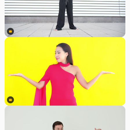
Premium
Premium
Premium
Premium