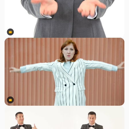
Premium
Premium
Premium
Premium