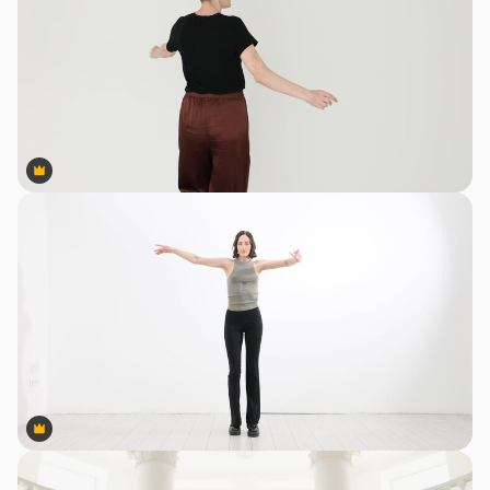
Premium
Premium
Premium
Premium