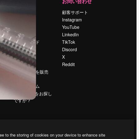
運営
お問い合わせ
料金
顧客サポート
会社概要
Instagram
Reviews
YouTube
採用情報
LinkedIn
検索トレンド
TikTok
ブログ
Discord
イベント
X
Slidesgo
Reddit
コンテンツを販売
する
プレスルーム
magnific.aiをお探し
ですか？
ee to the storing of cookies on your device to enhance site