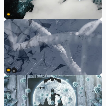
Premium
Premium
Premium
Premium
AIによって生成されました。