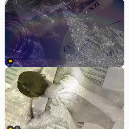
Premium
Premium