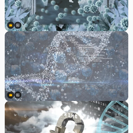
Premium
Premium
AIによって生成されました。
Premium
Premium
AIによって生成されました。