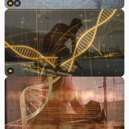
Premium
Premium
AIによって生成されました。
Premium
Premium