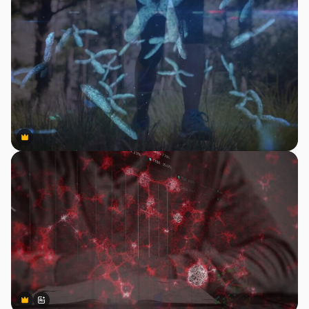
Premium
Premium
Premium
Premium
AIによって生成されました。