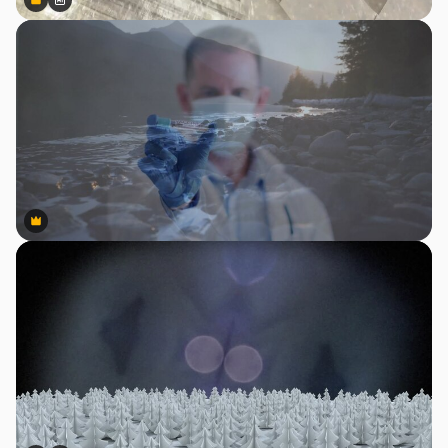
Premium
Premium
AIによって生成されました。
Premium
Premium