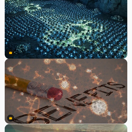
Premium
Premium
Premium
Premium