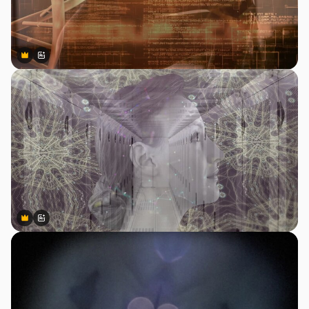
Premium
Premium
AIによって生成されました。
Premium
Premium
AIによって生成されました。