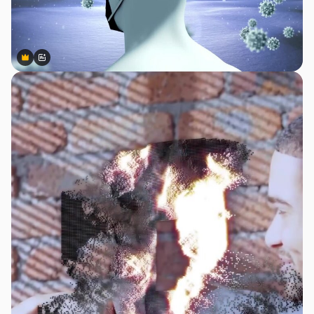
Premium
Premium
AIによって生成されました。