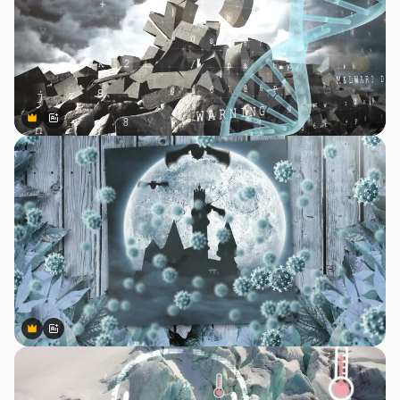
Premium
Premium
AIによって生成されました。
Premium
Premium
AIによって生成されました。