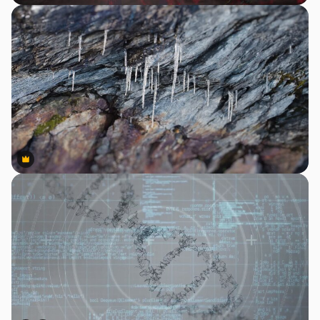
Premium
Premium