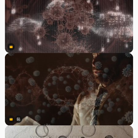
Premium
Premium
Premium
Premium
AIによって生成されました。