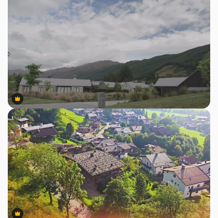
Premium
Premium
Premium
Premium