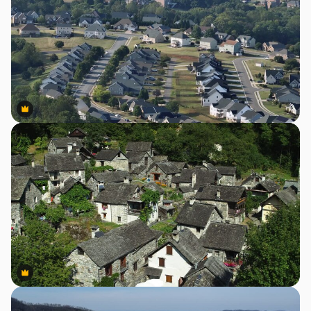
Premium
Premium
Premium
Premium