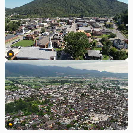
Premium
Premium
Premium
Premium