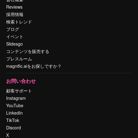
Reviews
採用情報
検索トレンド
ブログ
イベント
Slidesgo
コンテンツを販売する
プレスルーム
magnific.aiをお探しですか？
お問い合わせ
顧客サポート
Instagram
YouTube
LinkedIn
TikTok
Discord
X