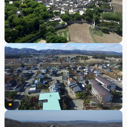
Premium
Premium