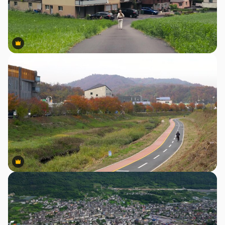
Premium
Premium
Premium
Premium