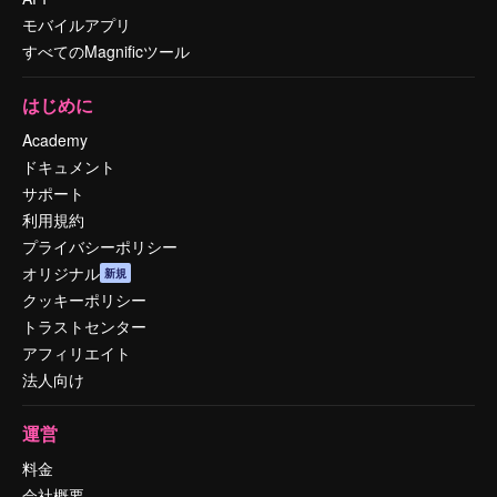
モバイルアプリ
すべてのMagnificツール
はじめに
Academy
ドキュメント
サポート
利用規約
プライバシーポリシー
オリジナル
新規
クッキーポリシー
トラストセンター
アフィリエイト
法人向け
運営
料金
会社概要