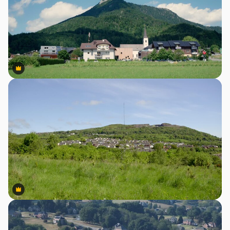
Premium
Premium
Premium
Premium