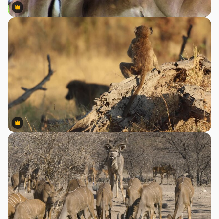
Premium
Premium
Premium
Premium