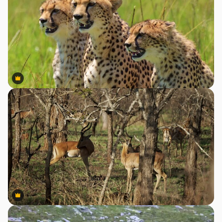
Premium
Premium
Premium
Premium