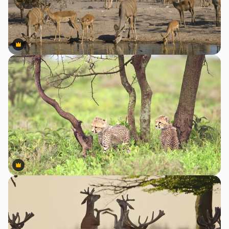
Premium
Premium
Premium
Premium