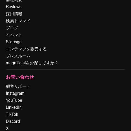
Reviews
採用情報
検索トレンド
ブログ
イベント
Slidesgo
コンテンツを販売する
プレスルーム
magnific.aiをお探しですか？
お問い合わせ
顧客サポート
Instagram
YouTube
LinkedIn
TikTok
Discord
X