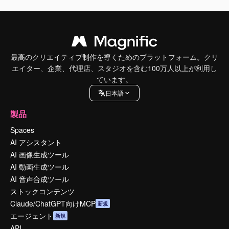
最高のクリエイティブ制作を導くためのプラットフォーム。クリ
エイター、企業、代理店、スタジオを含む100万人以上が利用し
ています。
日本語
製品
Spaces
AI アシスタント
AI 画像生成ツール
AI 動画生成ツール
AI 音声合成ツール
ストックコンテンツ
Claude/ChatGPT向けMCP
新規
エージェント
新規
API