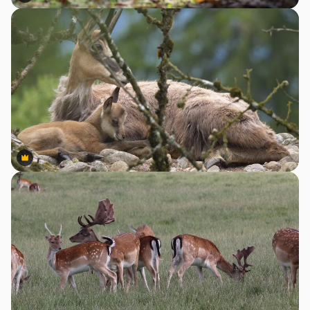
Premium
Premium