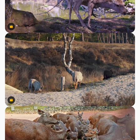
Premium
Premium
Premium
Premium