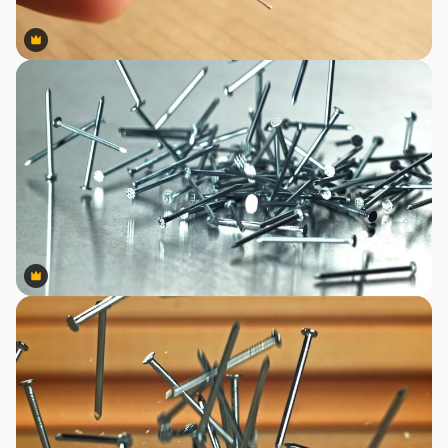
Premium
Premium
Premium
Premium