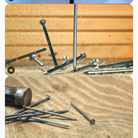
Premium
Premium