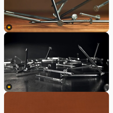
Premium
Premium
Premium
Premium