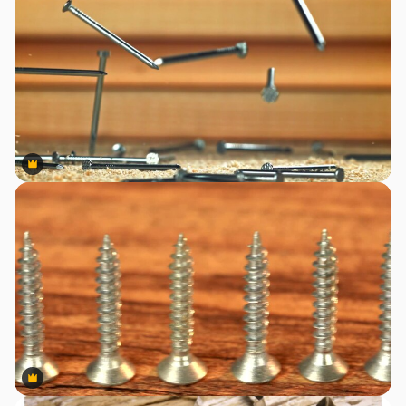
Premium
Premium
Premium
Premium