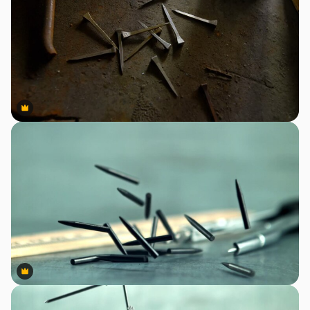
Premium
Premium
Premium
Premium