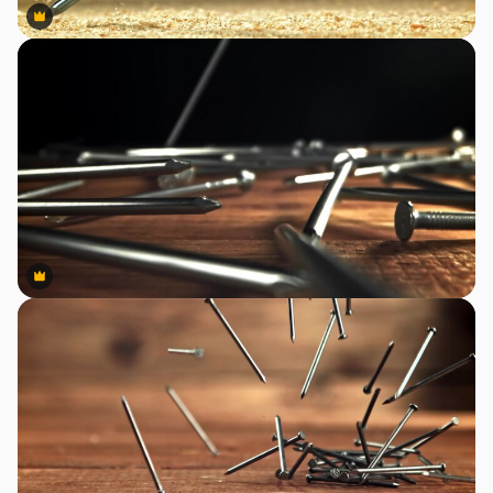
Premium
Premium
Premium
Premium