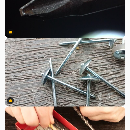
Premium
Premium
Premium
Premium