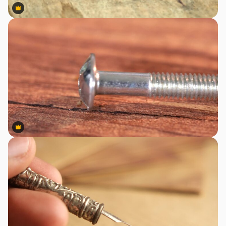
Premium
Premium
Premium
Premium