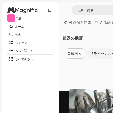
作成
AI 画像を作成
AI 動
ホーム
検索
銀器の動画
ストック
もっと詳しく
動画
ライセンス
すべてのツール
全ての画像
ベクトル
イラスト
写真
PSD
テンプレート
モックアップ
動画
映像素材
モーショングラフィックス
動画テンプレート
アイコン
3D モデル