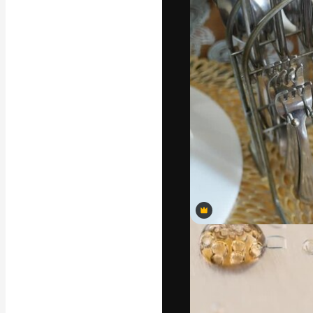
フォント
最高のクリエイ
ットフォーム。
店、スタジオを
います。
日本語
Premium
Premium
Premium
Premium
Premium
Premium
Premium
Premium
Premium
Premium
Premium
Premium
Premium
Premium
Premium
Premium
Premium
Premium
Premium
Premium
Premium
Premium
Premium
Premium
Premium
Premium
Premium
Premium
Premium
Premium
Premium
Premium
Premium
Premium
Premium
Premium
Premium
Premium
Premium
Premium
Premium
Premium
Premium
Premium
Premium
Premium
Premium
Premium
Premium
Premium
Premium
Premium
Premium
Premium
Premium
Premium
Premium
Premium
Premium
Premium
Premium
Premium
Premium
Premium
Premium
Premium
Premium
Premium
Premium
Premium
Premium
Premium
Premium
Premium
Premium
Premium
Premium
Premium
Premium
Premium
Premium
Premium
Premium
Premium
Premium
Premium
Premium
Premium
Premium
Premium
Premium
Premium
AIによって生成さ
AIによって生成さ
AIによって生成さ
AIによって生成さ
AIによって生成さ
AIによって生成さ
AIによって生成さ
AIによって生成さ
AIによって生成さ
AIによって生成さ
Copyright © 2010-