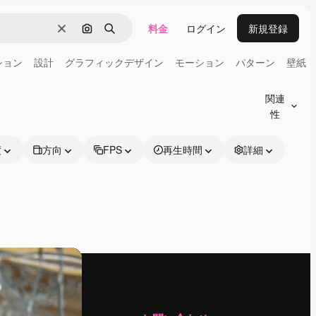
料金
ログイン
新規登録
消去
画像で検索
検索
ション
設計
グラフィックデザイン
モーション
パターン
壁紙
関連
性
度
方向
FPS
再生時間
詳細