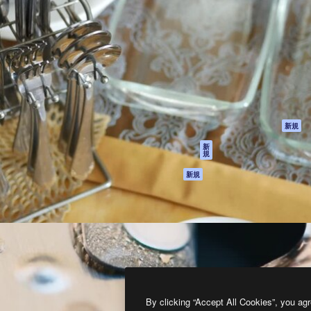
製品
はじめに
ティブ制作を導くためのプラ
Spaces
Academy
クリエイター、企業、代理
AI アシスタント
ドキュメント
含む100万人以上が利用して
AI 画像生成ツール
サポート
AI 動画生成ツール
利用規約
AI 音声合成ツール
プライバシーポリ
シー
ストックコンテン
ツ
オリジナル
新規
Claude/ChatGPT
クッキーポリシー
新
規
向けMCP
トラストセンター
エージェント
アフィリエイト
新規
API
法人向け
モバイルアプリ
れました。
れました。
れました。
れました。
れました。
れました。
れました。
れました。
れました。
れました。
すべてのMagnificツ
ール
2026
Freepik Company S.L.U.
無断複写・転載を禁じます
.
By clicking “Accept All Cookies”, you agr